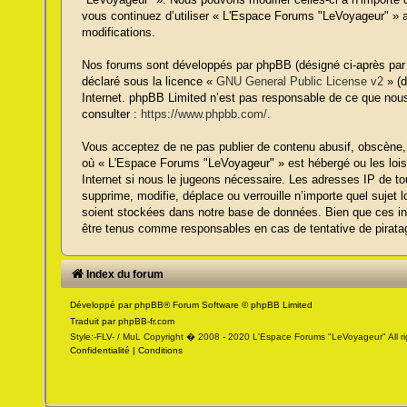
vous continuez d’utiliser « L'Espace Forums "LeVoyageur" » 
modifications.
Nos forums sont développés par phpBB (désigné ci-après par «
déclaré sous la licence «
GNU General Public License v2
» (d
Internet. phpBB Limited n’est pas responsable de ce que no
consulter :
https://www.phpbb.com/
.
Vous acceptez de ne pas publier de contenu abusif, obscène, v
où « L'Espace Forums "LeVoyageur" » est hébergé ou les lois 
Internet si nous le jugeons nécessaire. Les adresses IP de 
supprime, modifie, déplace ou verrouille n’importe quel suje
soient stockées dans notre base de données. Bien que ces in
être tenus comme responsables en cas de tentative de pirata
Index du forum
Développé par
phpBB
® Forum Software © phpBB Limited
Traduit par
phpBB-fr.com
Style:-FLV- / MuL Copyright � 2008 - 2020 L'Espace Forums "LeVoyageur" All ri
Confidentialité
|
Conditions