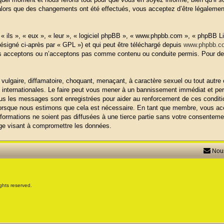
alors que des changements ont été effectués, vous acceptez d’être légalemen
 ils », « eux », « leur », « logiciel phpBB », « www.phpbb.com », « phpBB Lim
ésigné ci-après par « GPL ») et qui peut être téléchargé depuis
www.phpbb.c
us acceptons ou n’acceptons pas comme contenu ou conduite permis. Pour de 
ulgaire, diffamatoire, choquant, menaçant, à caractère sexuel ou tout autre 
internationales. Le faire peut vous mener à un bannissement immédiat et perm
tous les messages sont enregistrées pour aider au renforcement de ces cond
t lorsque nous estimons que cela est nécessaire. En tant que membre, vous a
formations ne soient pas diffusées à une tierce partie sans votre consentem
ge visant à compromettre les données.
Nous
ghts reserved.