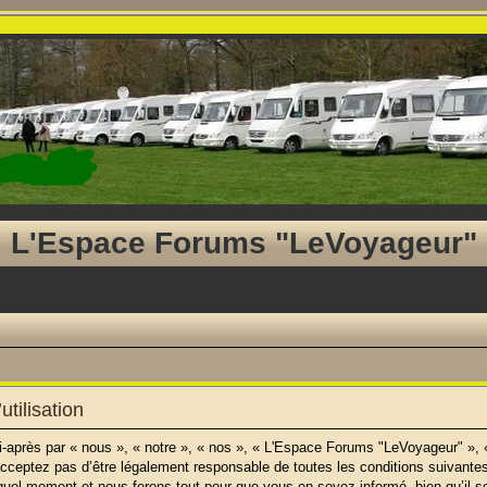
L'Espace Forums "LeVoyageur"
tilisation
près par « nous », « notre », « nos », « L'Espace Forums "LeVoyageur" », « 
cceptez pas d’être légalement responsable de toutes les conditions suivantes
uel moment et nous ferons tout pour que vous en soyez informé, bien qu’il soi