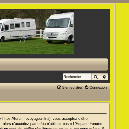
Rechercher
Recherche a
S’enregistrer
Connexion
https://forum-levoyageur.fr »), vous acceptez d’être
, alors n’accédez pas et/ou n’utilisez pas « L'Espace Forums
t prudent de vérifier régulièrement celles-ci par vous-même. Si