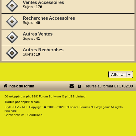
Ventes Accessoires
Sujets :
178
Recherches Accessoires
Sujets :
40
Autres Ventes
Sujets :
41
Autres Recherches
Sujets :
19
Aller à
Index du forum
Heures au format
UTC+02:00
Développé par
phpBB
® Forum Software © phpBB Limited
Traduit par
phpBB-fr.com
Style:-FLV- / MuL Copyright � 2008 - 2020 L'Espace Forums "LeVoyageur" All rights
reserved.
Confidentialité
|
Conditions