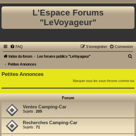
L'Espace Forums
"LeVoyageur"
FAQ
S’enregistrer
Connexion
R
Index du forum
Les forums publics "LeVoyageur"
e
Petites Annonces
c
Petites Annonces
h
Marquer tous les sous-forums comme lus
e
r
Forum
c
Ventes Camping-Car
h
Sujets :
205
e
Recherches Camping-Car
r
Sujets :
71