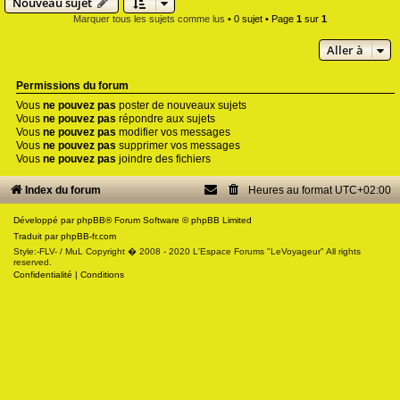
Nouveau sujet
Marquer tous les sujets comme lus
• 0 sujet • Page
1
sur
1
Aller à
Permissions du forum
Vous
ne pouvez pas
poster de nouveaux sujets
Vous
ne pouvez pas
répondre aux sujets
Vous
ne pouvez pas
modifier vos messages
Vous
ne pouvez pas
supprimer vos messages
Vous
ne pouvez pas
joindre des fichiers
Index du forum
Heures au format
UTC+02:00
Développé par
phpBB
® Forum Software © phpBB Limited
Traduit par
phpBB-fr.com
Style:-FLV- / MuL Copyright � 2008 - 2020 L'Espace Forums "LeVoyageur" All rights
reserved.
Confidentialité
|
Conditions