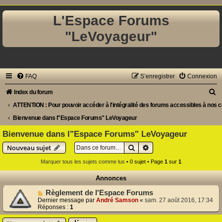
L'Espace Forums
"LeVoyageur"
FAQ
S’enregistrer
Connexion
R
Index du forum
e
ATTENTION : Pour pouvoir accéder à l'intégralité des forums accessibles à nos co-
c
Bienvenue dans l"Espace Forums" LeVoyageur
h
Bienvenue dans l"Espace Forums" LeVoyageur
e
Rechercher
Recherche avancée
Nouveau sujet
r
Marquer tous les sujets comme lus
• 0 sujet • Page
1
sur
1
c
Annonces
h
Règlement de l'Espace Forums
e
Dernier message par
André Samson
«
sam. 27 août 2016, 17:34
Réponses :
1
r