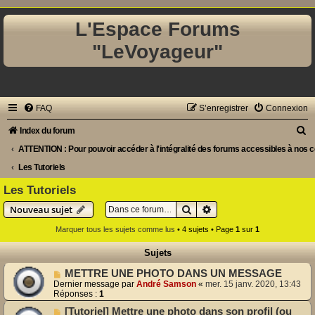
L'Espace Forums
"LeVoyageur"
FAQ
S’enregistrer
Connexion
R
Index du forum
e
ATTENTION : Pour pouvoir accéder à l'intégralité des forums accessibles à nos co-
c
Les Tutoriels
h
Les Tutoriels
e
Rechercher
Recherche avancée
Nouveau sujet
r
Marquer tous les sujets comme lus
• 4 sujets • Page
1
sur
1
c
Sujets
h
METTRE UNE PHOTO DANS UN MESSAGE
e
Dernier message par
André Samson
«
mer. 15 janv. 2020, 13:43
Réponses :
1
r
[Tutoriel] Mettre une photo dans son profil (ou