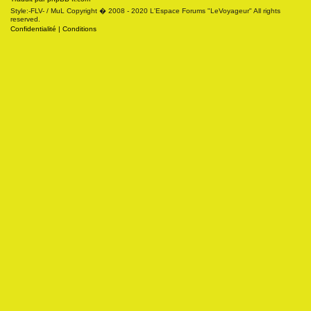
Style:-FLV- / MuL Copyright � 2008 - 2020 L'Espace Forums "LeVoyageur" All rights
reserved.
Confidentialité
|
Conditions