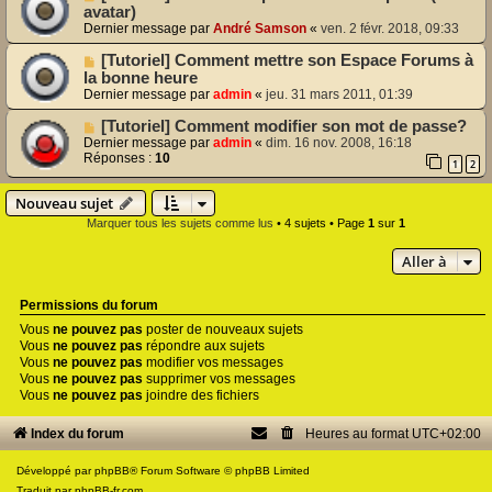
avatar)
Dernier message par
André Samson
«
ven. 2 févr. 2018, 09:33
[Tutoriel] Comment mettre son Espace Forums à
la bonne heure
Dernier message par
admin
«
jeu. 31 mars 2011, 01:39
[Tutoriel] Comment modifier son mot de passe?
Dernier message par
admin
«
dim. 16 nov. 2008, 16:18
Réponses :
10
1
2
Nouveau sujet
Marquer tous les sujets comme lus
• 4 sujets • Page
1
sur
1
Aller à
Permissions du forum
Vous
ne pouvez pas
poster de nouveaux sujets
Vous
ne pouvez pas
répondre aux sujets
Vous
ne pouvez pas
modifier vos messages
Vous
ne pouvez pas
supprimer vos messages
Vous
ne pouvez pas
joindre des fichiers
Index du forum
Heures au format
UTC+02:00
Développé par
phpBB
® Forum Software © phpBB Limited
Traduit par
phpBB-fr.com