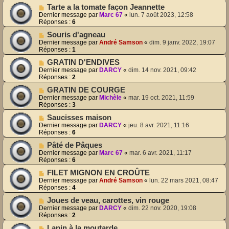
Tarte a la tomate façon Jeannette
Dernier message par
Marc 67
«
lun. 7 août 2023, 12:58
Réponses :
6
Souris d'agneau
Dernier message par
André Samson
«
dim. 9 janv. 2022, 19:07
Réponses :
1
GRATIN D'ENDIVES
Dernier message par
DARCY
«
dim. 14 nov. 2021, 09:42
Réponses :
2
GRATIN DE COURGE
Dernier message par
Michèle
«
mar. 19 oct. 2021, 11:59
Réponses :
3
Saucisses maison
Dernier message par
DARCY
«
jeu. 8 avr. 2021, 11:16
Réponses :
6
Pâté de Pâques
Dernier message par
Marc 67
«
mar. 6 avr. 2021, 11:17
Réponses :
6
FILET MIGNON EN CROÛTE
Dernier message par
André Samson
«
lun. 22 mars 2021, 08:47
Réponses :
4
Joues de veau, carottes, vin rouge
Dernier message par
DARCY
«
dim. 22 nov. 2020, 19:08
Réponses :
2
Lapin à la moutarde