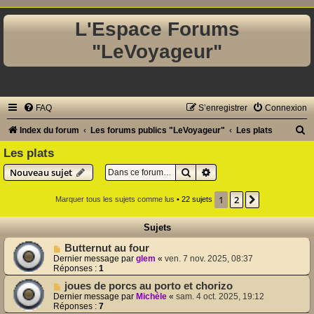
L'Espace Forums
"LeVoyageur"
FAQ
S’enregistrer
Connexion
R
Index du forum
Les forums publics "LeVoyageur"
Les plats
e
Les plats
c
Rechercher
Recherche avancée
Nouveau sujet
h
1
2
Suivante
Marquer tous les sujets comme lus
• 22 sujets
e
r
Sujets
c
Butternut au four
h
Dernier message par
glem
«
ven. 7 nov. 2025, 08:37
Réponses :
1
e
joues de porcs au porto et chorizo
r
Dernier message par
Michèle
«
sam. 4 oct. 2025, 19:12
Réponses :
7