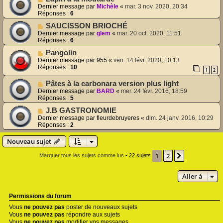
Dernier message par
Michèle
«
mar. 3 nov. 2020, 20:34
Réponses :
6
SAUCISSON BRIOCHÉ
Dernier message par
glem
«
mar. 20 oct. 2020, 11:51
Réponses :
6
Pangolin
Dernier message par
955
«
ven. 14 févr. 2020, 10:13
Réponses :
10
1
2
Pâtes à la carbonara version plus light
Dernier message par
BARD
«
mer. 24 févr. 2016, 18:59
Réponses :
5
J.B GASTRONOMIE
Dernier message par
fleurdebruyeres
«
dim. 24 janv. 2016, 10:29
Réponses :
2
Nouveau sujet
1
2
Suivante
Marquer tous les sujets comme lus
• 22 sujets
Aller à
Permissions du forum
Vous
ne pouvez pas
poster de nouveaux sujets
Vous
ne pouvez pas
répondre aux sujets
Vous
ne pouvez pas
modifier vos messages