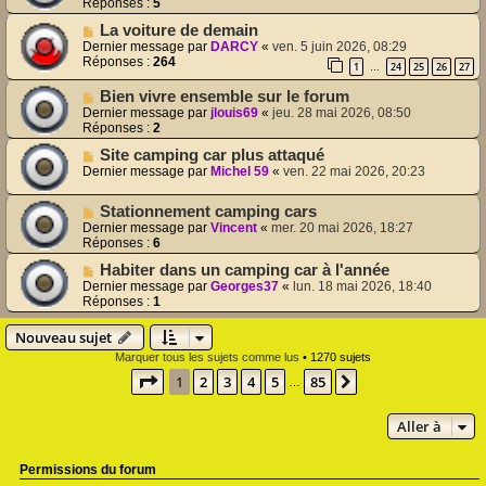
Réponses :
5
La voiture de demain
Dernier message par
DARCY
«
ven. 5 juin 2026, 08:29
Réponses :
264
1
24
25
26
27
…
Bien vivre ensemble sur le forum
Dernier message par
jlouis69
«
jeu. 28 mai 2026, 08:50
Réponses :
2
Site camping car plus attaqué
Dernier message par
Michel 59
«
ven. 22 mai 2026, 20:23
Stationnement camping cars
Dernier message par
Vincent
«
mer. 20 mai 2026, 18:27
Réponses :
6
Habiter dans un camping car à l'année
Dernier message par
Georges37
«
lun. 18 mai 2026, 18:40
Réponses :
1
Nouveau sujet
Marquer tous les sujets comme lus
• 1270 sujets
Page
1
sur
85
1
2
3
4
5
85
Suivante
…
Aller à
Permissions du forum