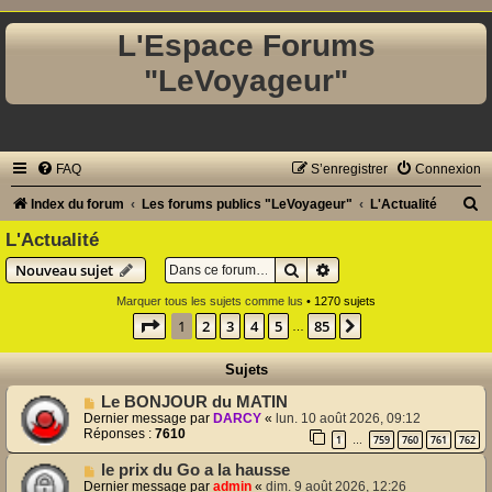
L'Espace Forums
"LeVoyageur"
FAQ
S’enregistrer
Connexion
R
Index du forum
Les forums publics "LeVoyageur"
L'Actualité
e
L'Actualité
c
Rechercher
Recherche avancée
Nouveau sujet
h
Marquer tous les sujets comme lus
• 1270 sujets
e
Page
1
sur
85
1
2
3
4
5
85
Suivante
…
r
Sujets
c
Le BONJOUR du MATIN
h
Dernier message par
DARCY
«
lun. 10 août 2026, 09:12
e
Réponses :
7610
1
759
760
761
762
…
r
le prix du Go a la hausse
Dernier message par
admin
«
dim. 9 août 2026, 12:26