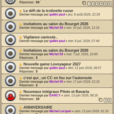
Réponses :
54
1
2
3
4
5
6
Le défi de la trotinette russe
Dernier message par
guillet paul
«
jeu. 6 août 2026, 22:29
invitations au salon du Bourget 2026
Dernier message par
Michel 59
«
ven. 24 juil. 2026, 12:16
Vigilance canicule..
Dernier message par
guillet paul
«
mer. 8 juil. 2026, 07:48
Invitations au salon du Bourget 2026
Dernier message par
Michel 59
«
mar. 7 juil. 2026, 10:00
Réponses :
5
Nouvelle game Levoyageur 2027
Dernier message par
guillet paul
«
dim. 21 juin 2026, 08:57
Réponses :
5
c'est qui , un CC en feu sur l'autoroute
Dernier message par
Michel 59
«
mer. 17 juin 2026, 22:32
Réponses :
2
Nouveaux intégraux Pilote et Bavaria
Dernier message par
DARCY
«
sam. 13 juin 2026, 08:16
Réponses :
10
1
2
ANNIVERSAIRE
Dernier message par
Michel Locquet
«
sam. 13 juin 2026, 01:20