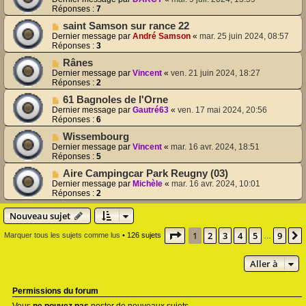
Réponses :
7
saint Samson sur rance 22
Dernier message par
André Samson
«
mar. 25 juin 2024, 08:57
Réponses :
3
Rânes
Dernier message par
Vincent
«
ven. 21 juin 2024, 18:27
Réponses :
2
61 Bagnoles de l'Orne
Dernier message par
Gautré63
«
ven. 17 mai 2024, 20:56
Réponses :
6
Wissembourg
Dernier message par
Vincent
«
mar. 16 avr. 2024, 18:51
Réponses :
5
Aire Campingcar Park Reugny (03)
Dernier message par
Michèle
«
mar. 16 avr. 2024, 10:01
Réponses :
2
Nouveau sujet
Page
1
sur
9
1
2
3
4
5
9
Marquer tous les sujets comme lus
• 126 sujets
…
Aller à
Permissions du forum
Vous
ne pouvez pas
poster de nouveaux sujets