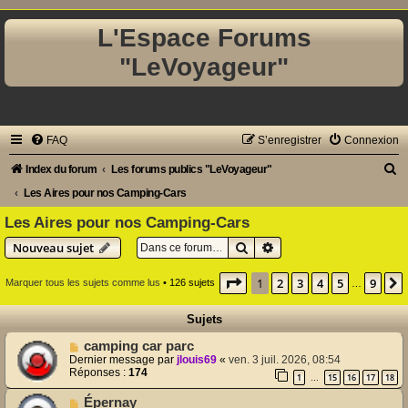
L'Espace Forums
"LeVoyageur"
FAQ
S’enregistrer
Connexion
R
Index du forum
Les forums publics "LeVoyageur"
e
Les Aires pour nos Camping-Cars
c
Les Aires pour nos Camping-Cars
h
Rechercher
Recherche avancée
Nouveau sujet
e
Page
1
sur
9
1
2
3
4
5
9
Marquer tous les sujets comme lus
• 126 sujets
…
r
c
Sujets
h
camping car parc
e
Dernier message par
jlouis69
«
ven. 3 juil. 2026, 08:54
Réponses :
174
1
15
16
17
18
…
r
Épernay