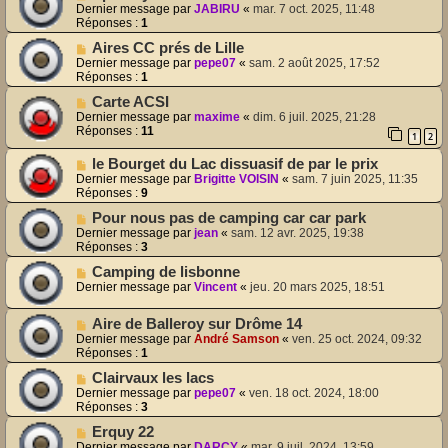
Dernier message par
JABIRU
«
mar. 7 oct. 2025, 11:48
Réponses :
1
Aires CC prés de Lille
Dernier message par
pepe07
«
sam. 2 août 2025, 17:52
Réponses :
1
Carte ACSI
Dernier message par
maxime
«
dim. 6 juil. 2025, 21:28
Réponses :
11
1
2
le Bourget du Lac dissuasif de par le prix
Dernier message par
Brigitte VOISIN
«
sam. 7 juin 2025, 11:35
Réponses :
9
Pour nous pas de camping car car park
Dernier message par
jean
«
sam. 12 avr. 2025, 19:38
Réponses :
3
Camping de lisbonne
Dernier message par
Vincent
«
jeu. 20 mars 2025, 18:51
Aire de Balleroy sur Drôme 14
Dernier message par
André Samson
«
ven. 25 oct. 2024, 09:32
Réponses :
1
Clairvaux les lacs
Dernier message par
pepe07
«
ven. 18 oct. 2024, 18:00
Réponses :
3
Erquy 22
Dernier message par
DARCY
«
mar. 9 juil. 2024, 13:59