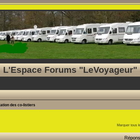
L'Espace Forums "LeVoyageur"
ation des co-listiers
ancée
Marquer tous l
Répon