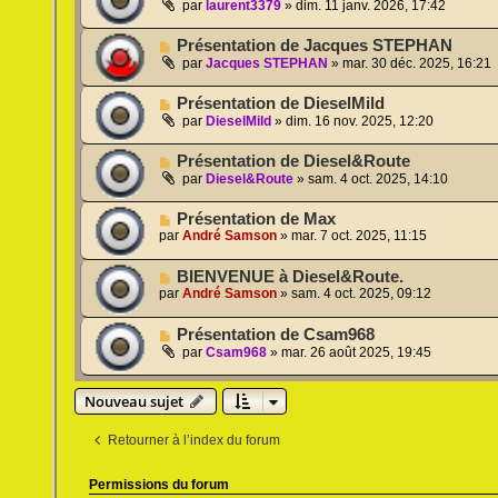
par
laurent3379
»
dim. 11 janv. 2026, 17:42
Présentation de Jacques STEPHAN
par
Jacques STEPHAN
»
mar. 30 déc. 2025, 16:21
Présentation de DieselMild
par
DieselMild
»
dim. 16 nov. 2025, 12:20
Présentation de Diesel&Route
par
Diesel&Route
»
sam. 4 oct. 2025, 14:10
Présentation de Max
par
André Samson
»
mar. 7 oct. 2025, 11:15
BIENVENUE à Diesel&Route.
par
André Samson
»
sam. 4 oct. 2025, 09:12
Présentation de Csam968
par
Csam968
»
mar. 26 août 2025, 19:45
Nouveau sujet
Retourner à l’index du forum
Permissions du forum