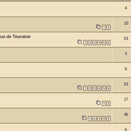
4
10
1
2
ous de Touraine
53
1
2
3
4
5
6
3
6
53
1
2
3
4
5
6
17
1
2
46
1
2
3
4
5
6