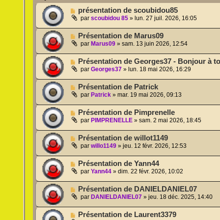
présentation de scoubidou85
par
scoubidou 85
»
lun. 27 juil. 2026, 16:05
Présentation de Marus09
par
Marus09
»
sam. 13 juin 2026, 12:54
Présentation de Georges37 - Bonjour à t
par
Georges37
»
lun. 18 mai 2026, 16:29
Présentation de Patrick
par
Patrick
»
mar. 19 mai 2026, 09:13
Présentation de Pimprenelle
par
PIMPRENELLE
»
sam. 2 mai 2026, 18:45
Présentation de willot1149
par
willo1149
»
jeu. 12 févr. 2026, 12:53
Présentation de Yann44
par
Yann44
»
dim. 22 févr. 2026, 10:02
Présentation de DANIELDANIEL07
par
DANIELDANIEL07
»
jeu. 18 déc. 2025, 14:40
Présentation de Laurent3379