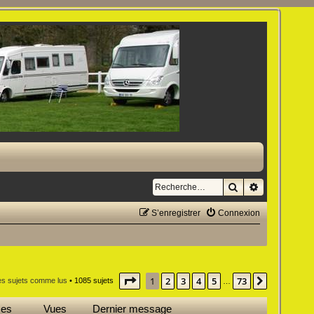
Rechercher
Recherche a
S’enregistrer
Connexion
Page
1
sur
73
1
2
3
4
5
73
Suivante
es sujets comme lus
• 1085 sujets
…
ses
Vues
Dernier message