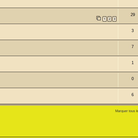
29
1
2
3
3
7
1
0
6
Marquer tous l