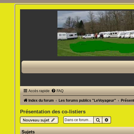
Accès rapide
FAQ
Index du forum
Les forums publics "LeVoyageur"
Présent
Présentation des co-listiers
Rechercher
Recherche av
Nouveau sujet
Sujets