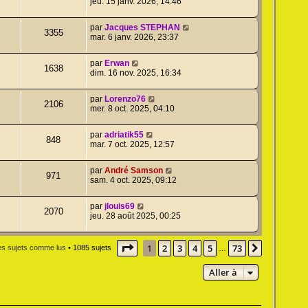
jeu. 15 janv. 2026, 14:46
par
Jacques STEPHAN
3355
mar. 6 janv. 2026, 23:37
par
Erwan
1638
dim. 16 nov. 2025, 16:34
par
Lorenzo76
2106
mer. 8 oct. 2025, 04:10
par
adriatik55
848
mar. 7 oct. 2025, 12:57
par
André Samson
971
sam. 4 oct. 2025, 09:12
par
jlouis69
2070
jeu. 28 août 2025, 00:25
Page
1
sur
73
1
2
3
4
5
73
Suivante
es sujets comme lus
• 1085 sujets
…
Aller à