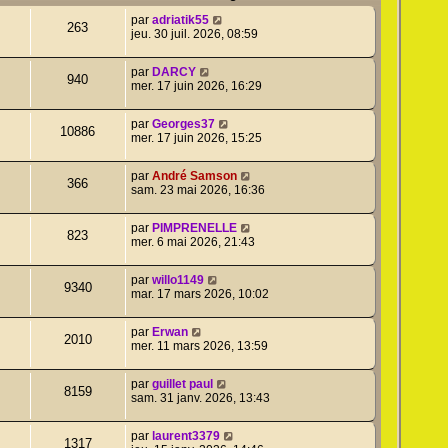
par
adriatik55
263
jeu. 30 juil. 2026, 08:59
par
DARCY
940
mer. 17 juin 2026, 16:29
par
Georges37
10886
mer. 17 juin 2026, 15:25
par
André Samson
366
sam. 23 mai 2026, 16:36
par
PIMPRENELLE
823
mer. 6 mai 2026, 21:43
par
willo1149
9340
mar. 17 mars 2026, 10:02
par
Erwan
2010
mer. 11 mars 2026, 13:59
par
guillet paul
8159
sam. 31 janv. 2026, 13:43
par
laurent3379
1317