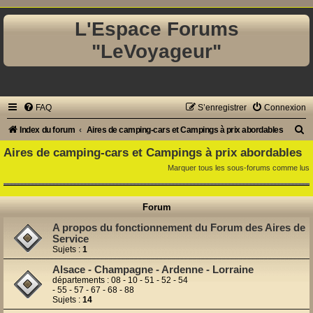
L'Espace Forums
"LeVoyageur"
FAQ
S’enregistrer
Connexion
R
Index du forum
Aires de camping-cars et Campings à prix abordables
e
Aires de camping-cars et Campings à prix abordables
c
Marquer tous les sous-forums comme lus
h
e
Forum
r
A propos du fonctionnement du Forum des Aires de
c
Service
Sujets :
1
h
Alsace - Champagne - Ardenne - Lorraine
e
départements : 08 - 10 - 51 - 52 - 54
- 55 - 57 - 67 - 68 - 88
r
Sujets :
14