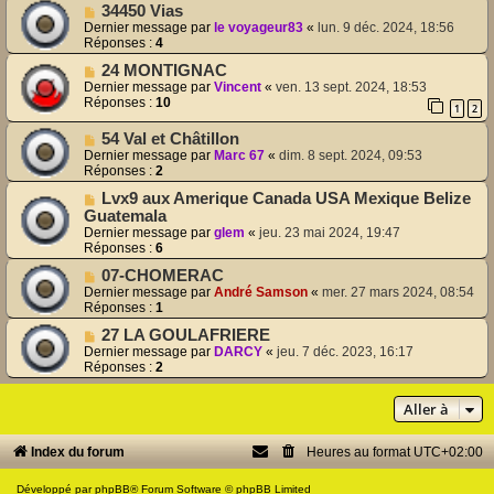
34450 Vias
Dernier message par
le voyageur83
«
lun. 9 déc. 2024, 18:56
Réponses :
4
24 MONTIGNAC
Dernier message par
Vincent
«
ven. 13 sept. 2024, 18:53
Réponses :
10
1
2
54 Val et Châtillon
Dernier message par
Marc 67
«
dim. 8 sept. 2024, 09:53
Réponses :
2
Lvx9 aux Amerique Canada USA Mexique Belize
Guatemala
Dernier message par
glem
«
jeu. 23 mai 2024, 19:47
Réponses :
6
07-CHOMERAC
Dernier message par
André Samson
«
mer. 27 mars 2024, 08:54
Réponses :
1
27 LA GOULAFRIERE
Dernier message par
DARCY
«
jeu. 7 déc. 2023, 16:17
Réponses :
2
Aller à
Index du forum
Heures au format
UTC+02:00
Développé par
phpBB
® Forum Software © phpBB Limited