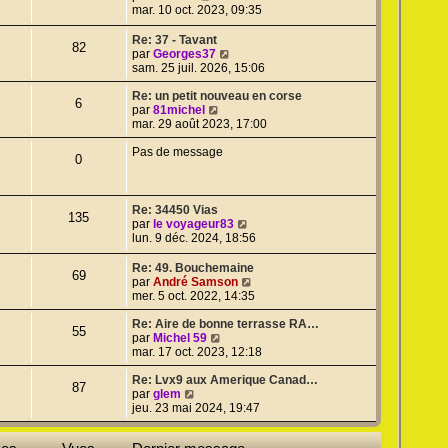
a
n
m
o
e
mar. 10 oct. 2023, 09:35
g
i
e
i
d
e
e
s
r
e
Re: 37 - Tavant
82
r
s
l
r
V
par
Georges37
m
a
e
n
o
sam. 25 juil. 2026, 15:06
e
g
d
i
i
s
e
e
e
r
Re: un petit nouveau en corse
6
s
r
r
V
l
par
81michel
a
n
m
o
e
mar. 29 août 2023, 17:00
g
i
e
i
d
e
e
s
r
e
Pas de message
0
r
s
l
r
m
a
e
n
e
g
d
i
s
e
e
e
Re: 34450 Vias
135
s
r
r
V
par
le voyageur83
a
n
m
o
lun. 9 déc. 2024, 18:56
g
i
e
i
e
e
s
r
Re: 49. Bouchemaine
69
r
s
l
V
par
André Samson
m
a
e
o
mer. 5 oct. 2022, 14:35
e
g
d
i
s
e
e
r
Re: Aire de bonne terrasse RA…
55
s
r
V
l
par
Michel 59
a
n
o
e
mar. 17 oct. 2023, 12:18
g
i
i
d
e
e
r
e
Re: Lvx9 aux Amerique Canad…
87
r
V
l
r
par
glem
m
o
e
n
jeu. 23 mai 2024, 19:47
e
i
d
i
s
r
e
e
s