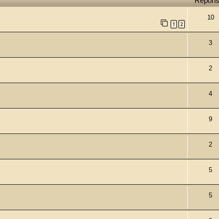
Répon
10
1
2
3
2
4
9
2
5
5