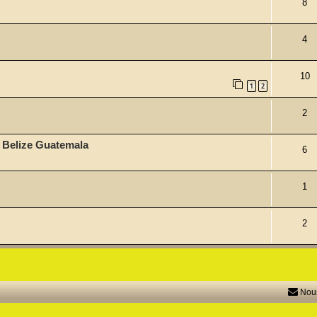
8
4
10
1
2
2
 Belize Guatemala
6
1
2
Nous