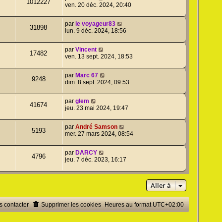
1012227
ven. 20 déc. 2024, 20:40
par
le voyageur83
31898
lun. 9 déc. 2024, 18:56
par
Vincent
17482
ven. 13 sept. 2024, 18:53
par
Marc 67
9248
dim. 8 sept. 2024, 09:53
par
glem
41674
jeu. 23 mai 2024, 19:47
par
André Samson
5193
mer. 27 mars 2024, 08:54
par
DARCY
4796
jeu. 7 déc. 2023, 16:17
Aller à
 contacter
Supprimer les cookies
Heures au format
UTC+02:00