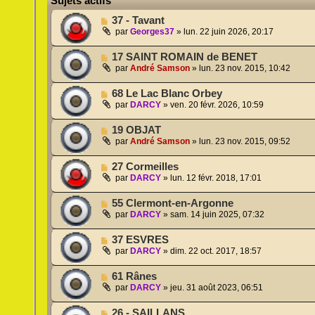
Sujets actifs
37 - Tavant
par
Georges37
»
lun. 22 juin 2026, 20:17
17 SAINT ROMAIN de BENET
par
André Samson
»
lun. 23 nov. 2015, 10:42
68 Le Lac Blanc Orbey
par
DARCY
»
ven. 20 févr. 2026, 10:59
19 OBJAT
par
André Samson
»
lun. 23 nov. 2015, 09:52
27 Cormeilles
par
DARCY
»
lun. 12 févr. 2018, 17:01
55 Clermont-en-Argonne
par
DARCY
»
sam. 14 juin 2025, 07:32
37 ESVRES
par
DARCY
»
dim. 22 oct. 2017, 18:57
61 Rânes
par
DARCY
»
jeu. 31 août 2023, 06:51
26 - SAILLANS