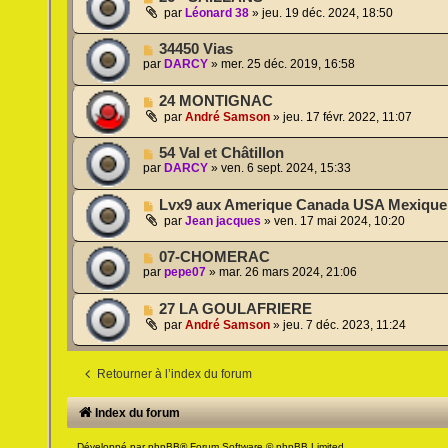
par
Léonard 38
»
jeu. 19 déc. 2024, 18:50
34450 Vias
par
DARCY
»
mer. 25 déc. 2019, 16:58
24 MONTIGNAC
par
André Samson
»
jeu. 17 févr. 2022, 11:07
54 Val et Châtillon
par
DARCY
»
ven. 6 sept. 2024, 15:33
Lvx9 aux Amerique Canada USA Mexique
par
Jean jacques
»
ven. 17 mai 2024, 10:20
07-CHOMERAC
par
pepe07
»
mar. 26 mars 2024, 21:06
27 LA GOULAFRIERE
par
André Samson
»
jeu. 7 déc. 2023, 11:24
Retourner à l’index du forum
Index du forum
Développé par
phpBB
® Forum Software © phpBB Limited