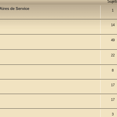
Sujet
Aires de Service
1
14
49
22
8
17
17
3