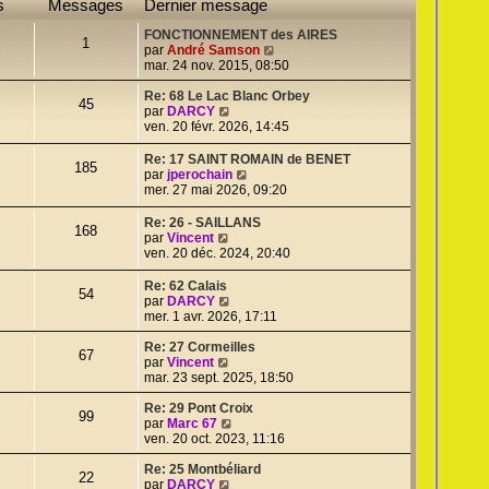
s
Messages
Dernier message
FONCTIONNEMENT des AIRES
1
V
par
André Samson
o
mar. 24 nov. 2015, 08:50
i
r
Re: 68 Le Lac Blanc Orbey
45
V
l
par
DARCY
o
e
ven. 20 févr. 2026, 14:45
i
d
r
e
Re: 17 SAINT ROMAIN de BENET
185
l
r
V
par
jperochain
e
n
o
mer. 27 mai 2026, 09:20
d
i
i
e
e
r
Re: 26 - SAILLANS
168
r
r
l
V
par
Vincent
n
m
e
o
ven. 20 déc. 2024, 20:40
i
e
d
i
e
s
e
r
Re: 62 Calais
54
r
s
r
l
V
par
DARCY
m
a
n
e
o
mer. 1 avr. 2026, 17:11
e
g
i
d
i
s
e
e
e
r
Re: 27 Cormeilles
67
s
r
r
V
l
par
Vincent
a
m
n
o
e
mar. 23 sept. 2025, 18:50
g
e
i
i
d
e
s
e
r
e
Re: 29 Pont Croix
99
s
r
l
r
V
par
Marc 67
a
m
e
n
o
ven. 20 oct. 2023, 11:16
g
e
d
i
i
e
s
e
e
r
Re: 25 Montbéliard
22
s
r
r
V
l
par
DARCY