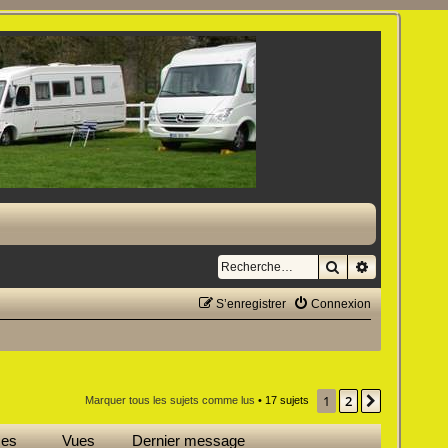
Rechercher
Recherche a
S’enregistrer
Connexion
1
2
Suivante
Marquer tous les sujets comme lus
• 17 sujets
ses
Vues
Dernier message