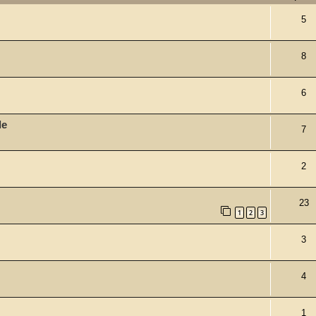
5
8
6
le
7
2
23
1
2
3
3
4
1