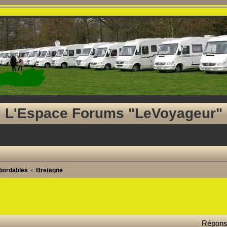
L'Espace Forums "LeVoyageur"
abordables
Bretagne
ancée
Répon