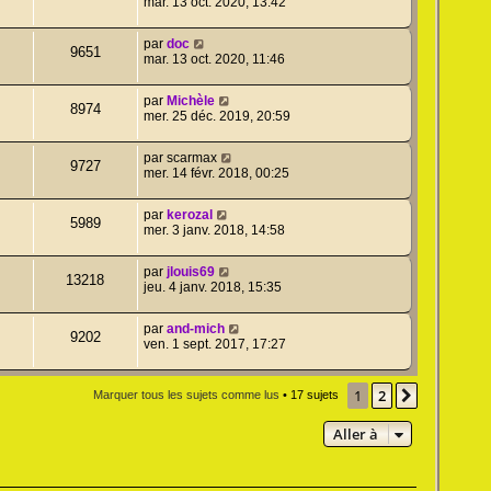
mar. 13 oct. 2020, 13:42
par
doc
9651
mar. 13 oct. 2020, 11:46
par
Michèle
8974
mer. 25 déc. 2019, 20:59
par
scarmax
9727
mer. 14 févr. 2018, 00:25
par
kerozal
5989
mer. 3 janv. 2018, 14:58
par
jlouis69
13218
jeu. 4 janv. 2018, 15:35
par
and-mich
9202
ven. 1 sept. 2017, 17:27
1
2
Suivante
Marquer tous les sujets comme lus
• 17 sujets
Aller à