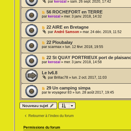
par
kerozal
»
sam. 26 sept. 2020, 17:42
56 ROCHEFORT en TERRE
par
kerozal
»
mer. 3 janv. 2018, 14:32
22 AIRE en Bretagne
par
André Samson
»
mar. 24 déc. 2019, 11:52
22 Ploubalay
par
scarmax
»
lun. 12 févr. 2018, 19:55
22 St QUAY PORTRIEUX port de plaisan
par
kerozal
»
mer. 3 janv. 2018, 14:58
Le lv6.8
par
Brillac78
»
lun. 2 oct. 2017, 11:03
29 Un camping simpa
par
le voyageur 83
»
lun. 28 août 2017, 19:45
Nouveau sujet
Retourner à l’index du forum
Permissions du forum