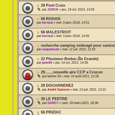
29 Pont Croix
par
JUNCK
»
jeu. 19 oct. 2023, 13:45
56 ROHAN
par
kerozal
»
mer. 3 janv. 2018, 14:51
56 MALESTROIT
par
kerozal
»
mer. 3 janv. 2018, 14:45
recherche camping ombragé pour canicu
par
sequoissah
»
mar. 12 juil. 2022, 11:55
22 Pleumeur-Bodou (Île Grande)
par
pam56
»
jeu. 14 oct. 2021, 14:56
29........nouvelle aire CCP a Crozon
par
kerhor 29
»
mar. 10 août 2021, 12:28
29 DOUARNENEZ
par
André Samson
»
mar. 13 juil. 2021, 13:22
35 LE PERTRE
par
DARCY
»
sam. 20 mars 2021, 18:38
56 PRIZIAC