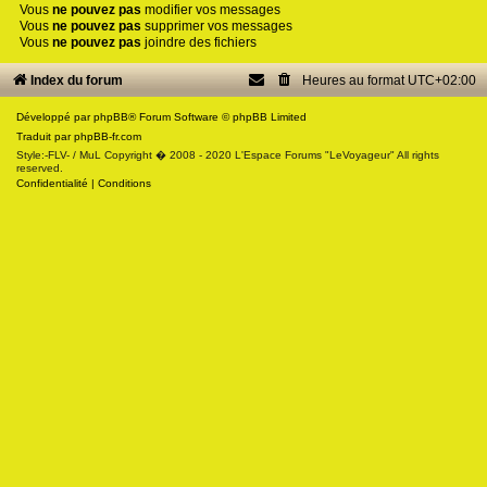
Vous
ne pouvez pas
modifier vos messages
Vous
ne pouvez pas
supprimer vos messages
Vous
ne pouvez pas
joindre des fichiers
Index du forum
Heures au format
UTC+02:00
Développé par
phpBB
® Forum Software © phpBB Limited
Traduit par
phpBB-fr.com
Style:-FLV- / MuL Copyright � 2008 - 2020 L'Espace Forums "LeVoyageur" All rights
reserved.
Confidentialité
|
Conditions