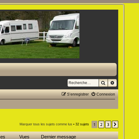
Rechercher
Recherche a
S’enregistrer
Connexion
1
2
3
Suivante
Marquer tous les sujets comme lus
• 32 sujets
ses
Vues
Dernier message