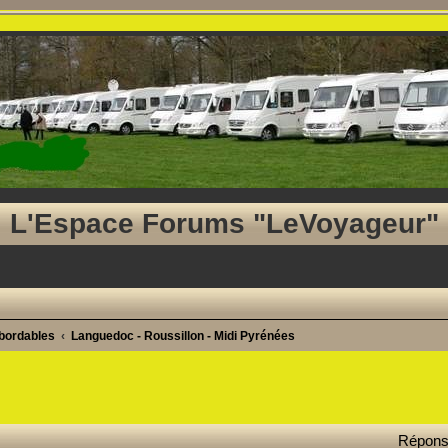
L'Espace Forums "LeVoyageur"
abordables
Languedoc - Roussillon - Midi Pyrénées
ancée
Répon