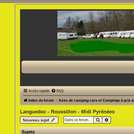
Accès rapide
FAQ
Index du forum
Aires de camping-cars et Campings à prix 
Languedoc - Roussillon - Midi Pyrénées
Rechercher
Recherche av
Nouveau sujet
Sujets