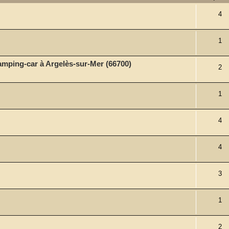
4
1
mping-car à Argelès-sur-Mer (66700)
2
1
4
4
3
1
2