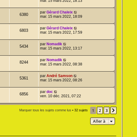
mar. 15 mars 2022, 18:13
par
Gérard Chaleix
6380
mar. 15 mars 2022, 18:09
par
Gérard Chaleix
6803
mar. 15 mars 2022, 17:59
par
Nomadik
5434
mar. 15 mars 2022, 13:17
par
Nomadik
8244
mar. 15 mars 2022, 08:38
par
André Samson
5361
mar. 15 mars 2022, 08:26
par
doc
6856
ven. 10 déc. 2021, 07:22
1
2
3
Suivante
Marquer tous les sujets comme lus
• 32 sujets
Aller à