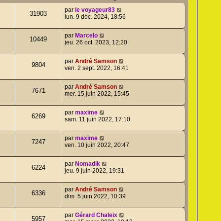
par
le voyageur83
31903
lun. 9 déc. 2024, 18:56
par
Marcelo
10449
jeu. 26 oct. 2023, 12:20
par
André Samson
9804
ven. 2 sept. 2022, 16:41
par
André Samson
7671
mer. 15 juin 2022, 15:45
par
maxime
6269
sam. 11 juin 2022, 17:10
par
maxime
7247
ven. 10 juin 2022, 20:47
par
Nomadik
6224
jeu. 9 juin 2022, 19:31
par
André Samson
6336
dim. 5 juin 2022, 10:39
par
Gérard Chaleix
5957