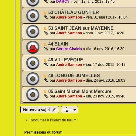
par
DARCY
»
ven. 12 janv. 2018, 13:45
53 CHÂTEAU GONTIER
par
André Samson
»
ven. 31 mars 2017, 18:04
53 SAINT JEAN sur MAYENNE
par
André Samson
»
sam. 1 avr. 2017, 14:20
44 BLAIN
par
Gérard Chaleix
»
dim. 6 nov. 2016, 16:30
49 VILLEVÈQUE
par
André Samson
»
jeu. 17 déc. 2015, 10:17
49 LONGUÉ-JUMELLES
par
André Samson
»
dim. 24 avr. 2016, 18:03
85 Saint Michel Mont Mercure
par
André Samson
»
lun. 23 nov. 2015, 09:46
Nouveau sujet
Retourner à l’index du forum
Permissions du forum