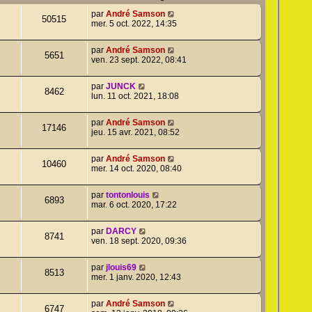
par
André Samson
50515
mer. 5 oct. 2022, 14:35
par
André Samson
5651
ven. 23 sept. 2022, 08:41
par
JUNCK
8462
lun. 11 oct. 2021, 18:08
par
André Samson
17146
jeu. 15 avr. 2021, 08:52
par
André Samson
10460
mer. 14 oct. 2020, 08:40
par
tontonlouis
6893
mar. 6 oct. 2020, 17:22
par
DARCY
8741
ven. 18 sept. 2020, 09:36
par
jlouis69
8513
mer. 1 janv. 2020, 12:43
par
André Samson
6747