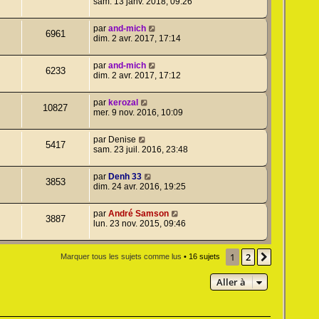
sam. 13 janv. 2018, 09:26
par
and-mich
6961
dim. 2 avr. 2017, 17:14
par
and-mich
6233
dim. 2 avr. 2017, 17:12
par
kerozal
10827
mer. 9 nov. 2016, 10:09
par
Denise
5417
sam. 23 juil. 2016, 23:48
par
Denh 33
3853
dim. 24 avr. 2016, 19:25
par
André Samson
3887
lun. 23 nov. 2015, 09:46
1
2
Suivante
Marquer tous les sujets comme lus
• 16 sujets
Aller à