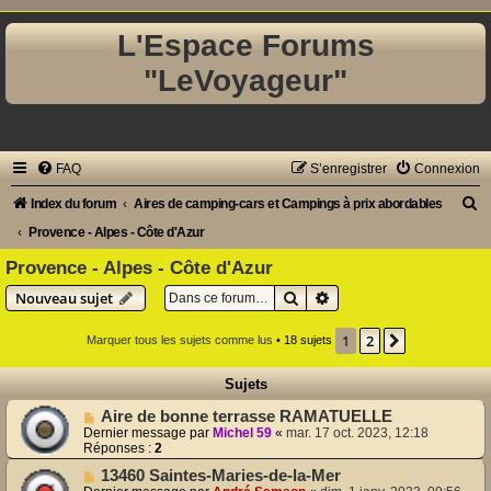
L'Espace Forums
"LeVoyageur"
FAQ
S’enregistrer
Connexion
R
Index du forum
Aires de camping-cars et Campings à prix abordables
e
Provence - Alpes - Côte d'Azur
c
Provence - Alpes - Côte d'Azur
h
Rechercher
Recherche avancée
Nouveau sujet
e
1
2
Suivante
Marquer tous les sujets comme lus
• 18 sujets
r
c
Sujets
h
Aire de bonne terrasse RAMATUELLE
e
Dernier message par
Michel 59
«
mar. 17 oct. 2023, 12:18
Réponses :
2
r
13460 Saintes-Maries-de-la-Mer