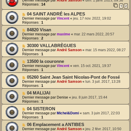
Dernier message par
André Samson
«
dim. 1 janv. 2023, 09:56
Réponses :
14
1
2
04 SAINT ANDRÉ les ALPES
Dernier message par
Vincent
«
jeu. 17 nov. 2022, 19:02
Réponses :
1
84820 Visan
Dernier message par
maxime
«
mar. 22 mars 2022, 20:57
Réponses :
2
30300 VALLABRÈGUES
Dernier message par
André Samson
«
mar. 15 mars 2022, 08:27
Réponses :
1
13500 la couronne
Dernier message par
Vincent
«
ven. 15 oct. 2021, 19:37
Réponses :
1
05260 Saint Jean Saint Nicolas-Pont de Fossé
Dernier message par
André Samson
«
lun. 3 juil. 2017, 13:28
Réponses :
1
04 MALIJAI
Dernier message par
Denise
«
jeu. 8 juin 2017, 15:44
Réponses :
1
04 SISTERON
Dernier message par
Michel&Domi
«
sam. 3 juin 2017, 22:03
Réponses :
1
06 Emplacement a ANTIBES
Dernier message par
André Samson
«
jeu. 2 févr. 2017, 10:50