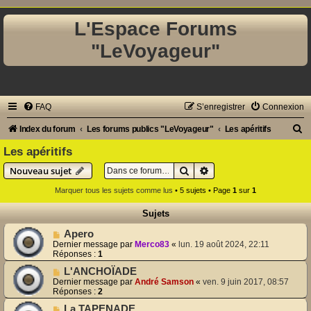
L'Espace Forums
"LeVoyageur"
FAQ
S’enregistrer
Connexion
R
Index du forum
Les forums publics "LeVoyageur"
Les apéritifs
e
Les apéritifs
c
Rechercher
Recherche avancée
Nouveau sujet
h
Marquer tous les sujets comme lus
• 5 sujets • Page
1
sur
1
e
Sujets
r
Apero
c
Dernier message par
Merco83
«
lun. 19 août 2024, 22:11
Réponses :
1
h
L'ANCHOÏADE
e
Dernier message par
André Samson
«
ven. 9 juin 2017, 08:57
r
Réponses :
2
La TAPENADE