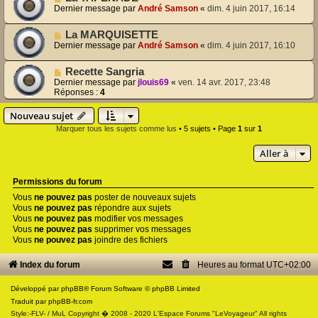
Dernier message par
André Samson
«
dim. 4 juin 2017, 16:14
La MARQUISETTE
Dernier message par
André Samson
«
dim. 4 juin 2017, 16:10
Recette Sangria
Dernier message par
jlouis69
«
ven. 14 avr. 2017, 23:48
Réponses :
4
Nouveau sujet
Marquer tous les sujets comme lus
• 5 sujets • Page
1
sur
1
Aller à
Permissions du forum
Vous
ne pouvez pas
poster de nouveaux sujets
Vous
ne pouvez pas
répondre aux sujets
Vous
ne pouvez pas
modifier vos messages
Vous
ne pouvez pas
supprimer vos messages
Vous
ne pouvez pas
joindre des fichiers
Index du forum
Heures au format
UTC+02:00
Développé par
phpBB
® Forum Software © phpBB Limited
Traduit par
phpBB-fr.com
Style:-FLV- / MuL Copyright � 2008 - 2020 L'Espace Forums "LeVoyageur" All rights