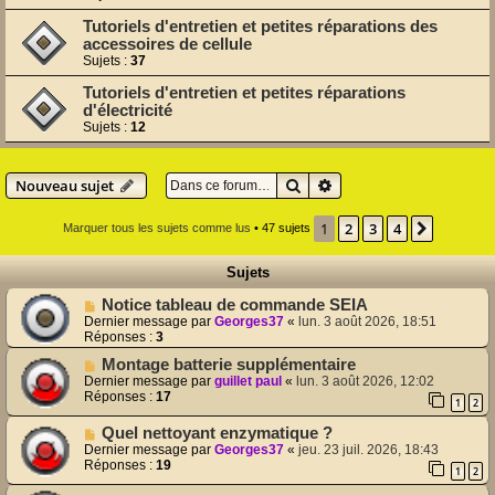
Tutoriels d'entretien et petites réparations des
accessoires de cellule
Sujets :
37
Tutoriels d'entretien et petites réparations
d'électricité
Sujets :
12
Rechercher
Recherche avancée
Nouveau sujet
1
2
3
4
Suivant
Marquer tous les sujets comme lus
• 47 sujets
Sujets
Notice tableau de commande SEIA
Dernier message par
Georges37
«
lun. 3 août 2026, 18:51
Réponses :
3
Montage batterie supplémentaire
Dernier message par
guillet paul
«
lun. 3 août 2026, 12:02
Réponses :
17
1
2
Quel nettoyant enzymatique ?
Dernier message par
Georges37
«
jeu. 23 juil. 2026, 18:43
Réponses :
19
1
2