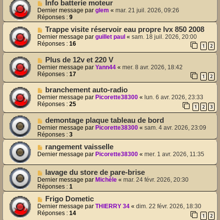
Info batterie moteur
Dernier message par
glem
«
mar. 21 juil. 2026, 09:26
Réponses :
9
Trappe visite réservoir eau propre lvx 850 2008
Dernier message par
guillet paul
«
sam. 18 juil. 2026, 20:00
Réponses :
16
1
2
Plus de 12v et 220 V
Dernier message par
Yann44
«
mer. 8 avr. 2026, 18:42
Réponses :
17
1
2
branchement auto-radio
Dernier message par
Picorette38300
«
lun. 6 avr. 2026, 23:33
Réponses :
25
1
2
3
demontage plaque tableau de bord
Dernier message par
Picorette38300
«
sam. 4 avr. 2026, 23:09
Réponses :
3
rangement vaisselle
Dernier message par
Picorette38300
«
mer. 1 avr. 2026, 11:35
lavage du store de pare-brise
Dernier message par
Michèle
«
mar. 24 févr. 2026, 20:30
Réponses :
1
Frigo Dometic
Dernier message par
THIERRY 34
«
dim. 22 févr. 2026, 18:30
Réponses :
14
1
2