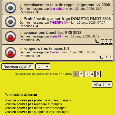
remplacement feux de rappel clignotant lvx 2009
Dernier message par
jperochain
«
ven. 23 janv. 2026, 13:04
Réponses :
3
Problème de gaz sur frigo DOMETIC RMDT 8505
Dernier message par
THIERRY 34
«
lun. 19 janv. 2026, 07:57
Réponses :
4
evacuations bouchées RX8 2012
Dernier message par
jlouis69
«
ven. 16 janv. 2026, 10:42
Réponses :
25
1
2
3
rongeurs tres tenaces !!!!
Dernier message par
Erwan
«
dim. 7 déc. 2025, 22:24
Réponses :
19
1
2
Nouveau sujet
1
2
3
4
Suivant
Marquer tous les sujets comme lus
• 47 sujets
Aller à
Permissions du forum
Vous
ne pouvez pas
poster de nouveaux sujets
Vous
ne pouvez pas
répondre aux sujets
Vous
ne pouvez pas
modifier vos messages
Vous
ne pouvez pas
supprimer vos messages