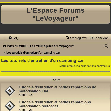
L'Espace Forums
"LeVoyageur"
FAQ
S’enregistrer
Connexion
R
Index du forum
Les forums publics "LeVoyageur"
e
Les tutoriels d'entretien d'un camping-car
c
Les tutoriels d'entretien d'un camping-car
h
Marquer tous les sous-forums comme lus
e
r
Forum
c
Tutoriels d'entretien et petites réparations de
h
motorisation Fiat
Sujets :
14
e
Tutoriels d'entretien et petites réparations
r
motorisation Mercedes
Sujets :
21