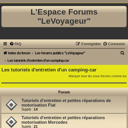
L'Espace Forums
"LeVoyageur"
FAQ
S’enregistrer
Connexion
R
Index du forum
Les forums publics "LeVoyageur"
e
Les tutoriels d'entretien d'un camping-car
c
Les tutoriels d'entretien d'un camping-car
h
Marquer tous les sous-forums comme lus
e
r
Forum
c
Tutoriels d'entretien et petites réparations de
h
motorisation Fiat
Sujets :
14
e
Tutoriels d'entretien et petites réparations
r
motorisation Mercedes
Sujets :
21