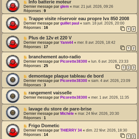
Info batterie moteur
Dernier message par
glem
«
mar. 21 juil. 2026, 09:26
Réponses :
9
Trappe visite réservoir eau propre lvx 850 2008
Dernier message par
guillet paul
«
sam. 18 juil. 2026, 20:00
Réponses :
16
1
2
Plus de 12v et 220 V
Dernier message par
Yann44
«
mer. 8 avr. 2026, 18:42
Réponses :
17
1
2
branchement auto-radio
Dernier message par
Picorette38300
«
lun. 6 avr. 2026, 23:33
Réponses :
25
1
2
3
demontage plaque tableau de bord
Dernier message par
Picorette38300
«
sam. 4 avr. 2026, 23:09
Réponses :
3
rangement vaisselle
Dernier message par
Picorette38300
«
mer. 1 avr. 2026, 11:35
lavage du store de pare-brise
Dernier message par
Michèle
«
mar. 24 févr. 2026, 20:30
Réponses :
1
Frigo Dometic
Dernier message par
THIERRY 34
«
dim. 22 févr. 2026, 18:30
Réponses :
14
1
2