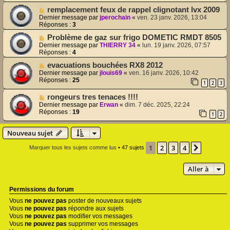
remplacement feux de rappel clignotant lvx 2009
Dernier message par
jperochain
«
ven. 23 janv. 2026, 13:04
Réponses :
3
Problème de gaz sur frigo DOMETIC RMDT 8505
Dernier message par
THIERRY 34
«
lun. 19 janv. 2026, 07:57
Réponses :
4
evacuations bouchées RX8 2012
Dernier message par
jlouis69
«
ven. 16 janv. 2026, 10:42
Réponses :
25
1
2
3
rongeurs tres tenaces !!!!
Dernier message par
Erwan
«
dim. 7 déc. 2025, 22:24
Réponses :
19
1
2
Nouveau sujet
1
2
3
4
Suivant
Marquer tous les sujets comme lus
• 47 sujets
Aller à
Permissions du forum
Vous
ne pouvez pas
poster de nouveaux sujets
Vous
ne pouvez pas
répondre aux sujets
Vous
ne pouvez pas
modifier vos messages
Vous
ne pouvez pas
supprimer vos messages