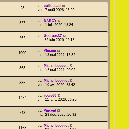
par
guillet paul
28
ven. 7 août 2026, 15:09
par
DARCY
327
mer. 1 juil. 2026, 18:24
par
Georges37
262
lun. 22 juin 2026, 19:18
par
Vincent
1000
mer. 13 mai 2026, 18:32
par
Michel Locquet
868
mar. 12 mai 2026, 00:02
par
Michel Locquet
885
ven. 10 avr. 2026, 23:42
par
jlouis69
1484
dim. 11 janv. 2026, 20:30
par
Vincent
743
mar. 23 déc. 2025, 20:32
par
Michel Locquet
1163