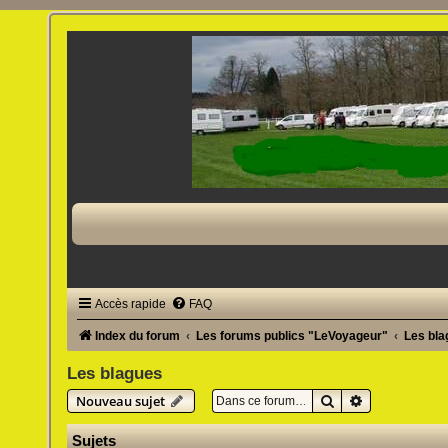
Accès rapide
FAQ
Index du forum
Les forums publics "LeVoyageur"
Les bl
Les blagues
Rechercher
Recherche av
Nouveau sujet
Sujets