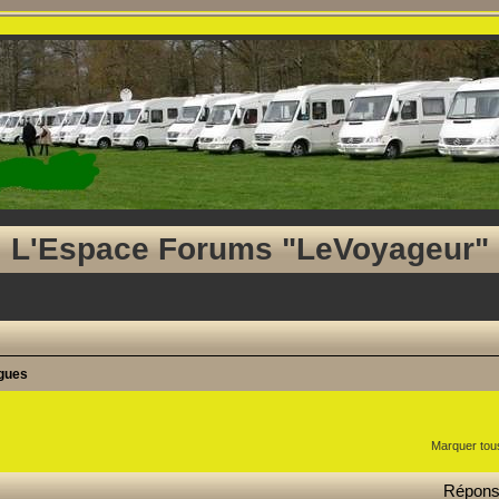
L'Espace Forums "LeVoyageur"
agues
ancée
Marquer tou
Répon