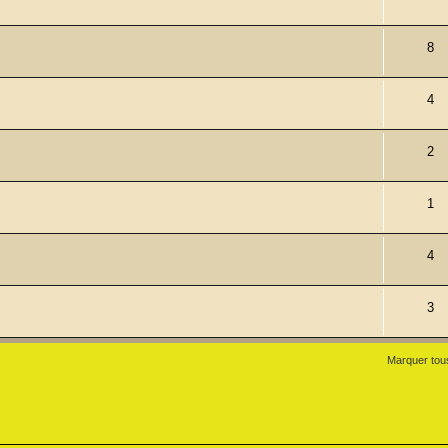
8
4
2
1
4
3
Marquer tou