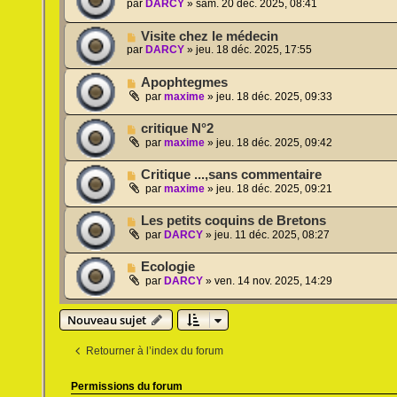
par
DARCY
»
sam. 20 déc. 2025, 08:41
Visite chez le médecin
par
DARCY
»
jeu. 18 déc. 2025, 17:55
Apophtegmes
par
maxime
»
jeu. 18 déc. 2025, 09:33
critique N°2
par
maxime
»
jeu. 18 déc. 2025, 09:42
Critique ...,sans commentaire
par
maxime
»
jeu. 18 déc. 2025, 09:21
Les petits coquins de Bretons
par
DARCY
»
jeu. 11 déc. 2025, 08:27
Ecologie
par
DARCY
»
ven. 14 nov. 2025, 14:29
Nouveau sujet
Retourner à l’index du forum
Permissions du forum