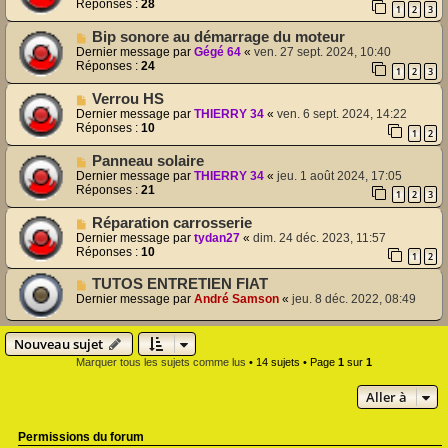
Réponses :
28
1
2
3
Bip sonore au démarrage du moteur
Dernier message par
Gégé 64
«
ven. 27 sept. 2024, 10:40
Réponses :
24
1
2
3
Verrou HS
Dernier message par
THIERRY 34
«
ven. 6 sept. 2024, 14:22
Réponses :
10
1
2
Panneau solaire
Dernier message par
THIERRY 34
«
jeu. 1 août 2024, 17:05
Réponses :
21
1
2
3
Réparation carrosserie
Dernier message par
tydan27
«
dim. 24 déc. 2023, 11:57
Réponses :
10
1
2
TUTOS ENTRETIEN FIAT
Dernier message par
André Samson
«
jeu. 8 déc. 2022, 08:49
Nouveau sujet
Marquer tous les sujets comme lus
• 14 sujets • Page
1
sur
1
Aller à
Permissions du forum