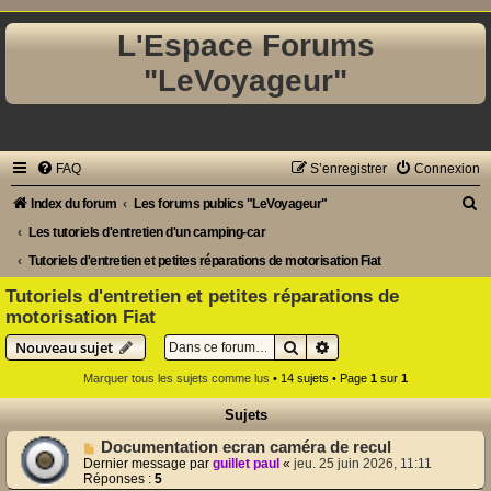
L'Espace Forums
"LeVoyageur"
FAQ
S’enregistrer
Connexion
R
Index du forum
Les forums publics "LeVoyageur"
e
Les tutoriels d'entretien d'un camping-car
c
Tutoriels d'entretien et petites réparations de motorisation Fiat
h
Tutoriels d'entretien et petites réparations de
motorisation Fiat
e
Rechercher
Recherche avancée
r
Nouveau sujet
c
Marquer tous les sujets comme lus
• 14 sujets • Page
1
sur
1
h
Sujets
e
Documentation ecran caméra de recul
r
Dernier message par
guillet paul
«
jeu. 25 juin 2026, 11:11
Réponses :
5