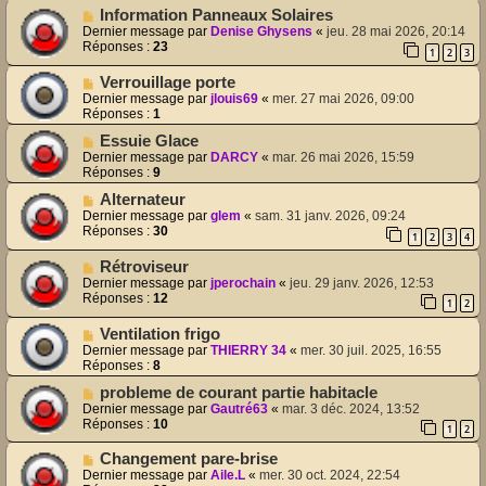
Information Panneaux Solaires
Dernier message par
Denise Ghysens
«
jeu. 28 mai 2026, 20:14
Réponses :
23
1
2
3
Verrouillage porte
Dernier message par
jlouis69
«
mer. 27 mai 2026, 09:00
Réponses :
1
Essuie Glace
Dernier message par
DARCY
«
mar. 26 mai 2026, 15:59
Réponses :
9
Alternateur
Dernier message par
glem
«
sam. 31 janv. 2026, 09:24
Réponses :
30
1
2
3
4
Rétroviseur
Dernier message par
jperochain
«
jeu. 29 janv. 2026, 12:53
Réponses :
12
1
2
Ventilation frigo
Dernier message par
THIERRY 34
«
mer. 30 juil. 2025, 16:55
Réponses :
8
probleme de courant partie habitacle
Dernier message par
Gautré63
«
mar. 3 déc. 2024, 13:52
Réponses :
10
1
2
Changement pare-brise
Dernier message par
Aile.L
«
mer. 30 oct. 2024, 22:54