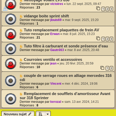
Nettoyage volant LVJ 850
Dernier message par
victoires
«
lun. 22 sept. 2025, 09:47
Réponses :
23
1
2
3
vidange boite sprint shift
Dernier message par
jlouis69
«
mar. 9 sept. 2025, 15:20
Réponses :
1
Tuto remplacement plaquettes de frein AV
Dernier message par
Erwan
«
mar. 8 juil. 2025, 15:23
Réponses :
21
1
2
3
Tuto filtre à carburant et sonde présence d'eau
Dernier message par
Gautré63
«
mar. 8 avr. 2025, 20:48
Courroies ventilo et accessoires
Dernier message par
jean
«
jeu. 20 févr. 2025, 20:59
Réponses :
10
1
2
couple de serrage roues en alliage mercedes 316
cdi
Dernier message par
Vincent
«
mer. 4 déc. 2024, 19:06
Réponses :
6
Remplacement de soufflets d'amortisseur Avant
sur 318 Sprinter
Dernier message par
kerozal
«
sam. 13 avr. 2024, 14:21
Réponses :
8
Nouveau sujet