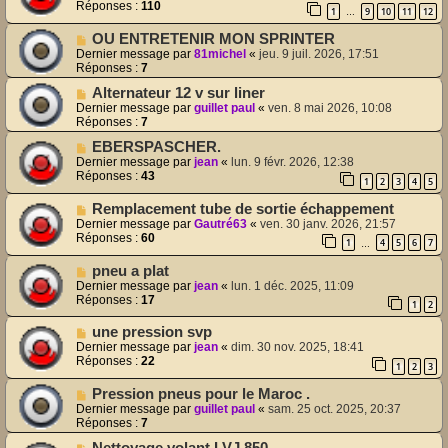
Réponses :
110
1
9
10
11
12
…
OU ENTRETENIR MON SPRINTER
Dernier message par
81michel
«
jeu. 9 juil. 2026, 17:51
Réponses :
7
Alternateur 12 v sur liner
Dernier message par
guillet paul
«
ven. 8 mai 2026, 10:08
Réponses :
7
EBERSPASCHER.
Dernier message par
jean
«
lun. 9 févr. 2026, 12:38
Réponses :
43
1
2
3
4
5
Remplacement tube de sortie échappement
Dernier message par
Gautré63
«
ven. 30 janv. 2026, 21:57
Réponses :
60
1
4
5
6
7
…
pneu a plat
Dernier message par
jean
«
lun. 1 déc. 2025, 11:09
Réponses :
17
1
2
une pression svp
Dernier message par
jean
«
dim. 30 nov. 2025, 18:41
Réponses :
22
1
2
3
Pression pneus pour le Maroc .
Dernier message par
guillet paul
«
sam. 25 oct. 2025, 20:37
Réponses :
7