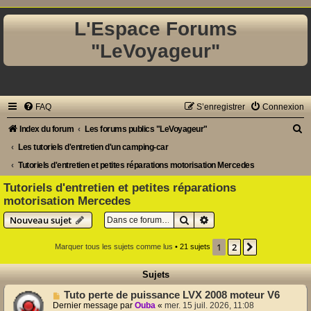
L'Espace Forums
"LeVoyageur"
FAQ
S’enregistrer
Connexion
R
Index du forum
Les forums publics "LeVoyageur"
e
Les tutoriels d'entretien d'un camping-car
c
Tutoriels d'entretien et petites réparations motorisation Mercedes
h
Tutoriels d'entretien et petites réparations
motorisation Mercedes
e
Rechercher
Recherche avancée
r
Nouveau sujet
c
1
2
Suivante
Marquer tous les sujets comme lus
• 21 sujets
h
e
Sujets
r
Tuto perte de puissance LVX 2008 moteur V6
Dernier message par
Ouba
«
mer. 15 juil. 2026, 11:08