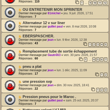
Réponses :
110
1
9
10
11
12
…
OU ENTRETENIR MON SPRINTER
Dernier message par
81michel
«
jeu. 9 juil. 2026, 17:51
Réponses :
7
Alternateur 12 v sur liner
Dernier message par
guillet paul
«
ven. 8 mai 2026, 10:08
Réponses :
7
EBERSPASCHER.
Dernier message par
jean
«
lun. 9 févr. 2026, 12:38
Réponses :
43
1
2
3
4
5
Remplacement tube de sortie échappement
Dernier message par
Gautré63
«
ven. 30 janv. 2026, 21:57
Réponses :
60
1
4
5
6
7
…
pneu a plat
Dernier message par
jean
«
lun. 1 déc. 2025, 11:09
Réponses :
17
1
2
une pression svp
Dernier message par
jean
«
dim. 30 nov. 2025, 18:41
Réponses :
22
1
2
3
Pression pneus pour le Maroc .
Dernier message par
guillet paul
«
sam. 25 oct. 2025, 20:37
Réponses :
7