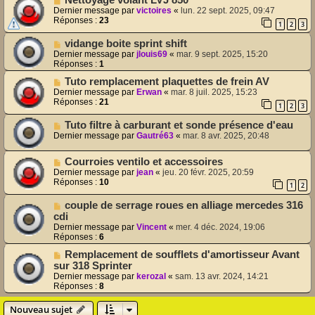
Nettoyage volant LVJ 850
Dernier message par
victoires
«
lun. 22 sept. 2025, 09:47
Réponses :
23
1
2
3
vidange boite sprint shift
Dernier message par
jlouis69
«
mar. 9 sept. 2025, 15:20
Réponses :
1
Tuto remplacement plaquettes de frein AV
Dernier message par
Erwan
«
mar. 8 juil. 2025, 15:23
Réponses :
21
1
2
3
Tuto filtre à carburant et sonde présence d'eau
Dernier message par
Gautré63
«
mar. 8 avr. 2025, 20:48
Courroies ventilo et accessoires
Dernier message par
jean
«
jeu. 20 févr. 2025, 20:59
Réponses :
10
1
2
couple de serrage roues en alliage mercedes 316
cdi
Dernier message par
Vincent
«
mer. 4 déc. 2024, 19:06
Réponses :
6
Remplacement de soufflets d'amortisseur Avant
sur 318 Sprinter
Dernier message par
kerozal
«
sam. 13 avr. 2024, 14:21
Réponses :
8
Nouveau sujet