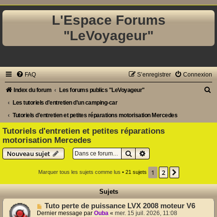
L'Espace Forums
"LeVoyageur"
FAQ
S’enregistrer
Connexion
R
Index du forum
Les forums publics "LeVoyageur"
e
Les tutoriels d'entretien d'un camping-car
c
Tutoriels d'entretien et petites réparations motorisation Mercedes
h
Tutoriels d'entretien et petites réparations
motorisation Mercedes
e
Rechercher
Recherche avancée
r
Nouveau sujet
c
1
2
Suivante
Marquer tous les sujets comme lus
• 21 sujets
h
e
Sujets
r
Tuto perte de puissance LVX 2008 moteur V6
Dernier message par
Ouba
«
mer. 15 juil. 2026, 11:08