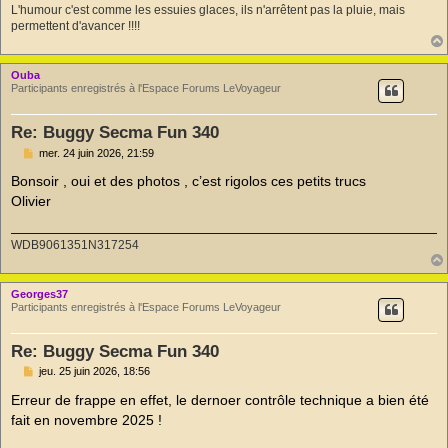
L'humour c'est comme les essuies glaces, ils n'arrêtent pas la pluie, mais
permettent d'avancer !!!!
Ouba
Participants enregistrés à l'Espace Forums LeVoyageur
Re: Buggy Secma Fun 340
M
mer. 24 juin 2026, 21:59
e
s
Bonsoir , oui et des photos , c’est rigolos ces petits trucs
s
Olivier
a
g
e
n
WDB9061351N317254
o
n
l
Georges37
u
Participants enregistrés à l'Espace Forums LeVoyageur
Re: Buggy Secma Fun 340
M
jeu. 25 juin 2026, 18:56
e
s
Erreur de frappe en effet, le dernoer contrôle technique a bien été
s
fait en novembre 2025 !
a
g