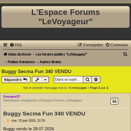
L'Espace Forums
"LeVoyageur"
FAQ
S’enregistrer
Connexion
R
Index du forum
Les forums publics "LeVoyageur"
e
Petites Annonces
Autres Ventes
c
Buggy Secma Fun 340 VENDU
h
Rechercher
Recherche avancé
Répondre
e
Voir le premier message non lu
• 6 messages • Page
1
sur
1
r
Georges37
c
Participants enregistrés à l'Espace Forums LeVoyageur
h
Buggy Secma Fun 340 VENDU
e
M
mar. 23 juin 2026, 22:33
r
e
s
Buggy vendu le 28.07.2026