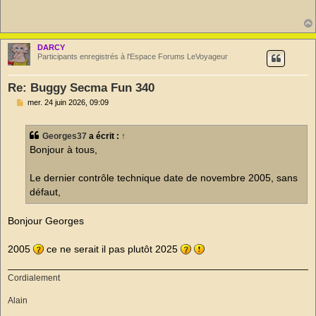
s
a
g
e
n
o
DARCY
n
Participants enregistrés à l'Espace Forums LeVoyageur
l
u
Re: Buggy Secma Fun 340
M
mer. 24 juin 2026, 09:09
e
s
s
Georges37
a écrit :
↑
a
g
Bonjour à tous,
e
n
o
Le dernier contrôle technique date de novembre 2005, sans
n
défaut,
l
u
Bonjour Georges
2005
ce ne serait il pas plutôt 2025
Cordialement
Alain