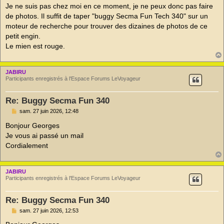
e
Je ne suis pas chez moi en ce moment, je ne peux donc pas faire
n
o
de photos. Il suffit de taper "buggy Secma Fun Tech 340" sur un
n
moteur de recherche pour trouver des dizaines de photos de ce
l
u
petit engin.
Le mien est rouge.
JABIRU
Participants enregistrés à l'Espace Forums LeVoyageur
Re: Buggy Secma Fun 340
M
sam. 27 juin 2026, 12:48
e
s
Bonjour Georges
s
Je vous ai passé un mail
a
g
Cordialement
e
n
o
n
JABIRU
l
Participants enregistrés à l'Espace Forums LeVoyageur
u
Re: Buggy Secma Fun 340
M
sam. 27 juin 2026, 12:53
e
s