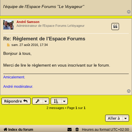
l'équipe de l'Espace Forums ''Le Voyageur''
André Samson
Administrateur de l'Espace Forums LeVoyageur
Re: Règlement de l'Espace Forums
M
sam. 27 août 2016, 17:34
e
s
Bonjour à tous,
s
a
g
Merci de lire le règlement en vous inscrivant sur le forum.
e
n
o
Amicalement.
n
l
André modérateur.
u
Répondre
2 messages • Page
1
sur
1
Aller à
Index du forum
Heures au format
UTC+02:00