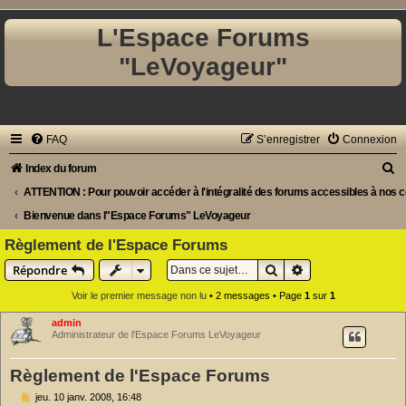
L'Espace Forums
"LeVoyageur"
FAQ
S’enregistrer
Connexion
R
Index du forum
e
ATTENTION : Pour pouvoir accéder à l'intégralité des forums accessibles à nos co-
c
Bienvenue dans l"Espace Forums" LeVoyageur
h
Règlement de l'Espace Forums
e
Rechercher
Recherche avancé
Répondre
r
Voir le premier message non lu
• 2 messages • Page
1
sur
1
c
admin
h
Administrateur de l'Espace Forums LeVoyageur
e
Règlement de l'Espace Forums
r
M
jeu. 10 janv. 2008, 16:48