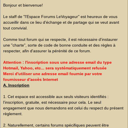
e
s
Bonjour et bienvenue!
s
a
g
Le staff de "l'Espace Forums LeVoyageur" est heureux de vous
e
accueillir dans ce lieu d'échange et de partage qui se veut avant
n
o
tout convivial.
n
l
u
Comme tout forum qui se respecte, il est nécessaire d'instaurer
une "charte", sorte de code de bonne conduite et des règles à
respecter, afin d'assurer la pérénité de ce forum.
Attention : l'inscription sous une adresse email du type
Hotmail, Yahoo, etc... sera systématiquement refusée
Merci d'utiliser une adresse email fournie par votre
fournisseur d'accès Internet
A. Inscription
1. Cet espace est accessible aux seuls visiteurs identifiés :
l'inscription, gratuite, est nécessaire pour cela. Le seul
engagement que nous demandons est celui du respect du présent
règlement.
2. Naturellement, certains forums spécifiques peuvent être