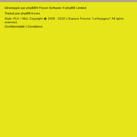
Développé par
phpBB
® Forum Software © phpBB Limited
Traduit par
phpBB-fr.com
Style:-FLV- / MuL Copyright � 2008 - 2020 L'Espace Forums "LeVoyageur" All rights
reserved.
Confidentialité
|
Conditions