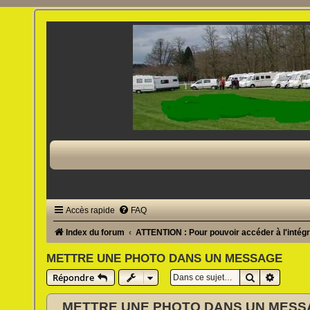
Accès rapide
FAQ
Index du forum
ATTENTION : Pour pouvoir accéder à l'intégra
METTRE UNE PHOTO DANS UN MESSAGE
Rechercher
Recherc
Répondre
METTRE UNE PHOTO DANS UN MES