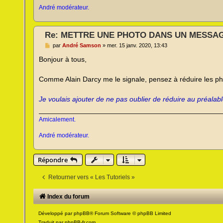
André modérateur.
Re: METTRE UNE PHOTO DANS UN MESSA
M
par
André Samson
»
mer. 15 janv. 2020, 13:43
e
s
Bonjour à tous,
s
a
g
Comme Alain Darcy me le signale, pensez à réduire les ph
e
n
o
Je voulais ajouter de ne pas oublier de réduire au préala
n
l
u
Amicalement.
André modérateur.
Répondre
Retourner vers « Les Tutoriels »
Index du forum
Développé par
phpBB
® Forum Software © phpBB Limited
Traduit par
phpBB-fr.com