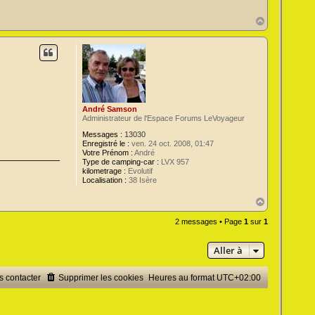
H
a
u
t
André Samson
Administrateur de l'Espace Forums LeVoyageur
Messages :
13030
Enregistré le :
ven. 24 oct. 2008, 01:47
Votre Prénom :
André
Type de camping-car :
LVX 957
kilometrage :
Evolutif
Localisation :
38 Isère
H
a
u
2 messages • Page
1
sur
1
t
Aller à
 contacter
Supprimer les cookies
Heures au format
UTC+02:00