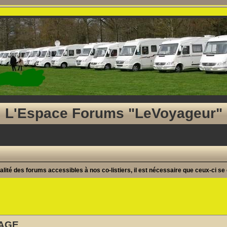
L'Espace Forums "LeVoyageur"
lité des forums accessibles à nos co-listiers, il est nécessaire que ceux-ci se
he avancée
SAGE