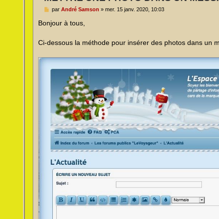
M
par
André Samson
»
mer. 15 janv. 2020, 10:03
e
s
Bonjour à tous,
s
a
g
Ci-dessous la méthode pour insérer des photos dans un 
e
n
o
n
l
u