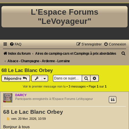
L'Espace Forums
"LeVoyageur"
FAQ
S’enregistrer
Connexion
R
Index du forum
Aires de camping-cars et Campings à prix abordables
e
Alsace - Champagne - Ardenne - Lorraine
c
68 Le Lac Blanc Orbey
h
Rechercher
Recherche avancé
Répondre
e
Voir le premier message non lu
• 3 messages • Page
1
sur
1
r
DARCY
c
Participants enregistrés à l'Espace Forums LeVoyageur
h
68 Le Lac Blanc Orbey
e
M
ven. 20 févr. 2026, 10:59
r
e
s
Bonjour à tous