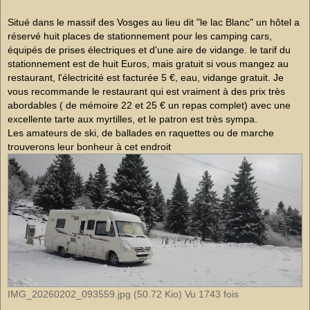
s
a
g
Situé dans le massif des Vosges au lieu dit "le lac Blanc" un hôtel a
e
réservé huit places de stationnement pour les camping cars,
n
o
équipés de prises électriques et d'une aire de vidange. le tarif du
n
stationnement est de huit Euros, mais gratuit si vous mangez au
l
u
restaurant, l'électricité est facturée 5 €, eau, vidange gratuit. Je
vous recommande le restaurant qui est vraiment à des prix très
abordables ( de mémoire 22 et 25 € un repas complet) avec une
excellente tarte aux myrtilles, et le patron est très sympa.
Les amateurs de ski, de ballades en raquettes ou de marche
trouverons leur bonheur à cet endroit
IMG_20260202_093559.jpg (50.72 Kio) Vu 1743 fois