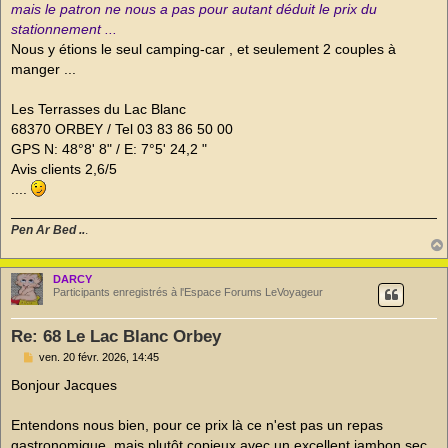
u
mais le patron ne nous a pas pour autant déduit le prix du
stationnement ...
Nous y étions le seul camping-car , et seulement 2 couples à
manger ...
Les Terrasses du Lac Blanc
68370 ORBEY / Tel 03 83 86 50 00
GPS N: 48°8' 8" / E: 7°5' 24,2 "
Avis clients 2,6/5
....
Pen Ar Bed ..
.
DARCY
Participants enregistrés à l'Espace Forums LeVoyageur
Re: 68 Le Lac Blanc Orbey
M
ven. 20 févr. 2026, 14:45
e
s
Bonjour Jacques
s
a
g
Entendons nous bien, pour ce prix là ce n'est pas un repas
e
gastronomique, mais plutôt copieux avec un excellent jambon sec.
n