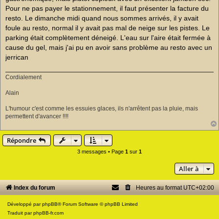
o
Pour ne pas payer le stationnement, il faut présenter la facture du
n
resto. Le dimanche midi quand nous sommes arrivés, il y avait
l
u
foule au resto, normal il y avait pas mal de neige sur les pistes. Le
parking était complètement déneigé. L'eau sur l'aire était fermée à
cause du gel, mais j'ai pu en avoir sans problème au resto avec un
jerrican
Cordialement
Alain
L'humour c'est comme les essuies glaces, ils n'arrêtent pas la pluie, mais
permettent d'avancer !!!!
Répondre
3 messages • Page
1
sur
1
Aller à
Index du forum
Heures au format
UTC+02:00
Développé par
phpBB
® Forum Software © phpBB Limited
Traduit par
phpBB-fr.com