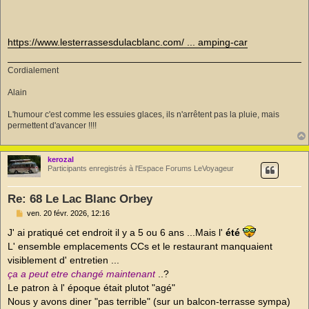
https://www.lesterrassesdulacblanc.com/ ... amping-car
Cordialement
Alain
L'humour c'est comme les essuies glaces, ils n'arrêtent pas la pluie, mais
permettent d'avancer !!!!
kerozal
Participants enregistrés à l'Espace Forums LeVoyageur
Re: 68 Le Lac Blanc Orbey
M
ven. 20 févr. 2026, 12:16
e
s
J' ai pratiqué cet endroit il y a 5 ou 6 ans ...Mais l'
été
s
L' ensemble emplacements CCs et le restaurant manquaient
a
g
visiblement d' entretien ...
e
ça a peut etre changé maintenant
..?
n
o
Le patron à l' époque était plutot "agé"
n
Nous y avons diner "pas terrible" (sur un balcon-terrasse sympa)
l