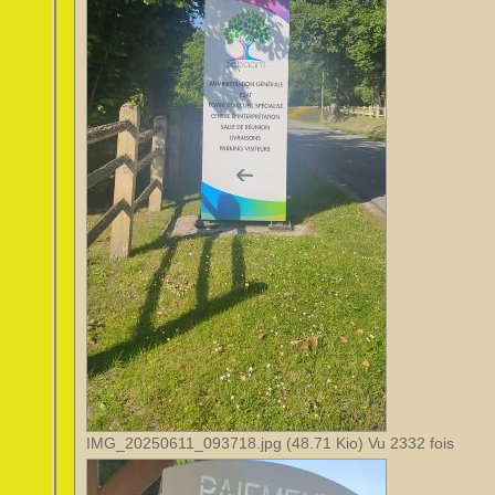
IMG_20250611_093718.jpg (48.71 Kio) Vu 2332 fois