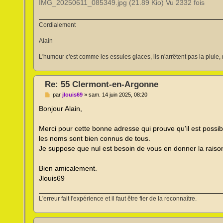
IMG_20250611_085349.jpg (21.89 Kio) Vu 2332 fois
Cordialement
Alain
L'humour c'est comme les essuies glaces, ils n'arrêtent pas la pluie, 
Re: 55 Clermont-en-Argonne
M
par
jlouis69
»
sam. 14 juin 2025, 08:20
e
s
Bonjour Alain,
s
a
g
Merci pour cette bonne adresse qui prouve qu'il est possibl
e
les noms sont bien connus de tous.
n
o
Je suppose que nul est besoin de vous en donner la rais
n
l
u
Bien amicalement.
Jlouis69
L'erreur fait l'expérience et il faut être fier de la reconnaître.