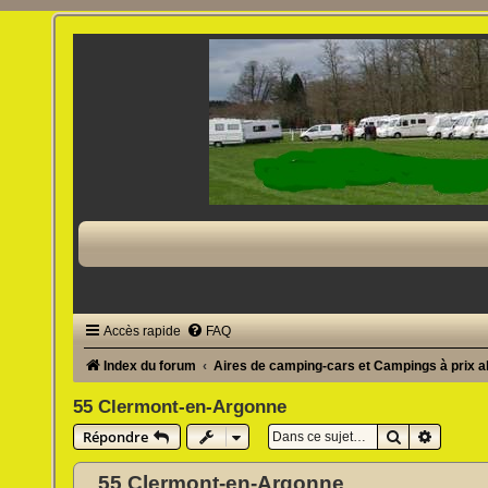
Accès rapide
FAQ
Index du forum
Aires de camping-cars et Campings à prix 
55 Clermont-en-Argonne
Rechercher
Recherc
Répondre
55 Clermont-en-Argonne