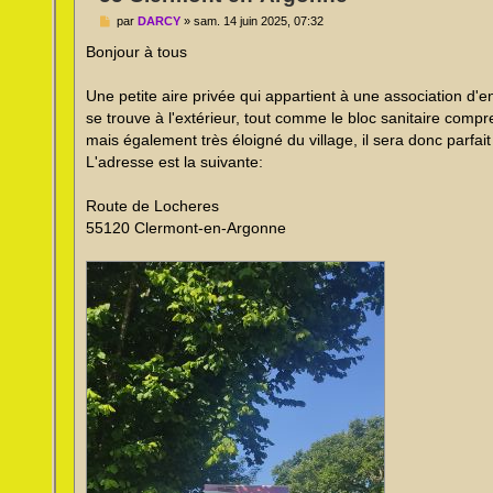
M
par
DARCY
»
sam. 14 juin 2025, 07:32
e
s
Bonjour à tous
s
a
g
Une petite aire privée qui appartient à une association d'
e
se trouve à l'extérieur, tout comme le bloc sanitaire compr
n
o
mais également très éloigné du village, il sera donc parfai
n
L'adresse est la suivante:
l
u
Route de Locheres
55120 Clermont-en-Argonne