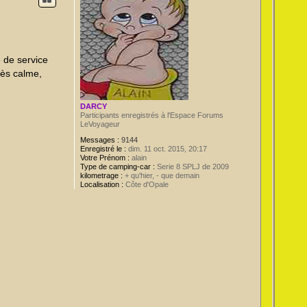
e de service
rès calme,
DARCY
Participants enregistrés à l'Espace Forums
LeVoyageur
Messages :
9144
Enregistré le :
dim. 11 oct. 2015, 20:17
Votre Prénom :
alain
Type de camping-car :
Serie 8 SPLJ de 2009
kilometrage :
+ qu'hier, - que demain
Localisation :
Côte d'Opale