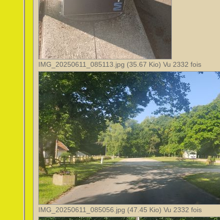
IMG_20250611_085113.jpg (35.67 Kio) Vu 2332 fois
IMG_20250611_085056.jpg (47.45 Kio) Vu 2332 fois