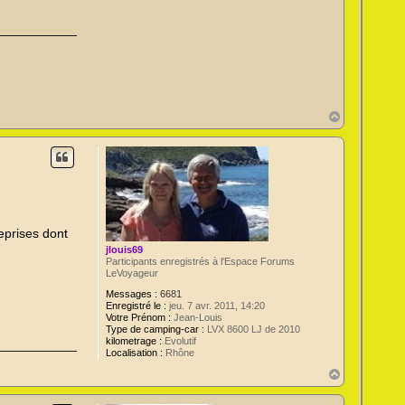
H
a
u
t
reprises dont
jlouis69
Participants enregistrés à l'Espace Forums
LeVoyageur
Messages :
6681
Enregistré le :
jeu. 7 avr. 2011, 14:20
Votre Prénom :
Jean-Louis
Type de camping-car :
LVX 8600 LJ de 2010
kilometrage :
Evolutif
Localisation :
Rhône
H
a
u