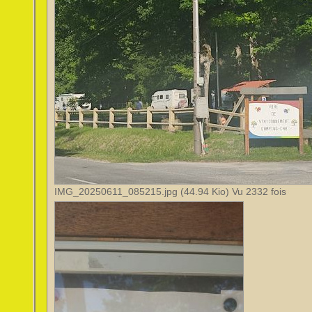
IMG_20250611_085215.jpg (44.94 Kio) Vu 2332 fois