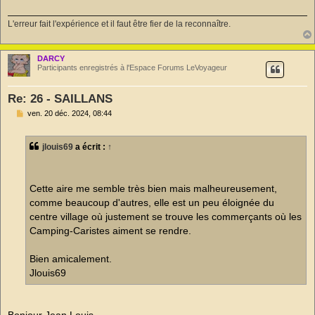
L'erreur fait l'expérience et il faut être fier de la reconnaître.
DARCY
Participants enregistrés à l'Espace Forums LeVoyageur
Re: 26 - SAILLANS
M
ven. 20 déc. 2024, 08:44
e
s
s
jlouis69
a écrit :
↑
a
g
e
n
o
Cette aire me semble très bien mais malheureusement,
n
comme beaucoup d'autres, elle est un peu éloignée du
l
u
centre village où justement se trouve les commerçants où les
Camping-Caristes aiment se rendre.
Bien amicalement.
Jlouis69