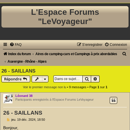
L'Espace Forums
"LeVoyageur"
FAQ
S’enregistrer
Connexion
R
Index du forum
Aires de camping-cars et Campings à prix abordables
e
Auvergne - Rhône - Alpes
c
26 - SAILLANS
h
Rechercher
Recherche avancé
Répondre
e
Voir le premier message non lu
• 9 messages • Page
1
sur
1
r
Léonard 38
c
Participants enregistrés à l'Espace Forums LeVoyageur
h
26 - SAILLANS
e
M
jeu. 19 déc. 2024, 18:50
r
e
s
Bonjour,