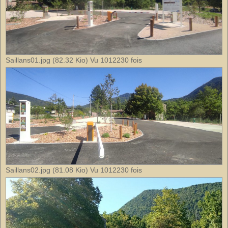
Saillans01.jpg (82.32 Kio) Vu 1012230 fois
Saillans02.jpg (81.08 Kio) Vu 1012230 fois