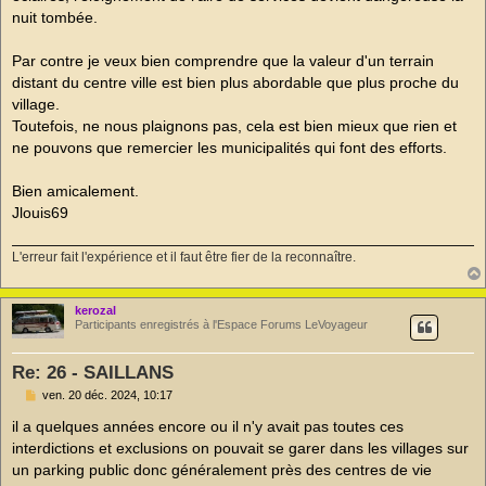
nuit tombée.
Par contre je veux bien comprendre que la valeur d'un terrain
distant du centre ville est bien plus abordable que plus proche du
village.
Toutefois, ne nous plaignons pas, cela est bien mieux que rien et
ne pouvons que remercier les municipalités qui font des efforts.
Bien amicalement.
Jlouis69
L'erreur fait l'expérience et il faut être fier de la reconnaître.
kerozal
Participants enregistrés à l'Espace Forums LeVoyageur
Re: 26 - SAILLANS
M
ven. 20 déc. 2024, 10:17
e
s
il a quelques années encore ou il n'y avait pas toutes ces
s
interdictions et exclusions on pouvait se garer dans les villages sur
a
g
un parking public donc généralement près des centres de vie
e