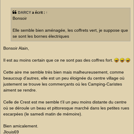
e
s
s
DARCY
a écrit :
↑
a
g
Bonsoir
e
n
o
Elle semble bien aménagée, les coffrets vert, je suppose que
n
se sont les bornes électriques
l
u
Bonsoir Alain,
Il est au moins certain que ce ne sont pas des coffres fort.
Cette aire me semble très bien mais malheureusement, comme
beaucoup d'autres, elle est un peu éloignée du centre village où
justement se trouve les commerçants où les Camping-Caristes
aiment se rendre.
Celle de Crest est me semble t'il un peu moins distante du centre
où se déroule un beau et pittoresque marché dans les petites rues
escarpées (le samedi matin de mémoire).
Bien amicalement.
Jlouis69