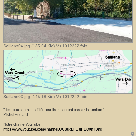
Saillans04.jpg (135.64 Kio) Vu 1012222 fois
Saillans03.jpg (145.18 Kio) Vu 1012222 fois
"Heureux soient les fêlés, car ils laisseront passer la lumière."
Michel Audiard
Notre chaîne YouTube
https://www.youtube.com/channel/UCBucBj ... uHEO0hTDng