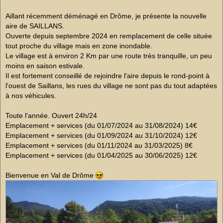
s
a
g
Aillant récemment déménagé en Drôme, je présente la nouvelle
e
aire de SAILLANS.
n
o
Ouverte depuis septembre 2024 en remplacement de celle située
n
tout proche du village mais en zone inondable.
l
u
Le village est à environ 2 Km par une route très tranquille, un peu
moins en saison estivale.
Il est fortement conseillé de rejoindre l'aire depuis le rond-point à
l'ouest de Saillans, les rues du village ne sont pas du tout adaptées
à nos véhicules.
Toute l'année. Ouvert 24h/24
Emplacement + services (du 01/07/2024 au 31/08/2024) 14€
Emplacement + services (du 01/09/2024 au 31/10/2024) 12€
Emplacement + services (du 01/11/2024 au 31/03/2025) 8€
Emplacement + services (du 01/04/2025 au 30/06/2025) 12€
Bienvenue en Val de Drôme