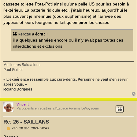
n
cassette toilette Pota-Poti ainsi qu'une pelle US pour les besoin à
l
u
l'extérieur. La batterie ridicule etc.. j'étais heureux, aujourd'hui le
plus souvent je m'ennuie (doux euphémisme) et l'arrivée des
yuppies et leurs fourgons ne fait qu'empirer les choses
kerozal
a écrit :
↑
il a quelques années encore ou il n'y avait pas toutes ces
interdictions et exclusions
Meilleures Salutations
Paul Guillet
« L'expérience ressemble aux cure-dents. Personne ne veut s'en servir
après vous. »
Roland Dorgelès
Vincent
Participants enregistrés à l'Espace Forums LeVoyageur
Re: 26 - SAILLANS
M
ven. 20 déc. 2024, 20:40
e
s
Bonsoir