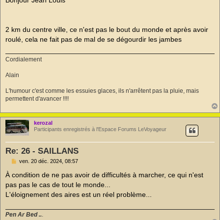
Bonjour Jean Louis
2 km du centre ville, ce n'est pas le bout du monde et après avoir
roulé, cela ne fait pas de mal de se dégourdir les jambes
Cordialement
Alain
L'humour c'est comme les essuies glaces, ils n'arrêtent pas la pluie, mais
permettent d'avancer !!!!
kerozal
Participants enregistrés à l'Espace Forums LeVoyageur
Re: 26 - SAILLANS
M
ven. 20 déc. 2024, 08:57
e
s
À condition de ne pas avoir de difficultés à marcher, ce qui n'est
s
pas pas le cas de tout le monde...
a
g
L'éloignement des aires est un réel problème...
e
n
o
Pen Ar Bed ..
.
n