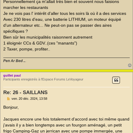
Personnellement ça m'allait très bien et souvent nous faisions
n
o
marcher les restaurants
n
Je ne vois pas l' intérêt d'aller tous les soirs là où il a des services
l
u
Avec 230 litres d'eau, une batterie LITHIUM, un moteur équipé
d'un alternateur etc... Ne peut-on pas se passer des aires
spécifiques ?
Bien sûr les municipalités raisonnent autrement
1 éloignér CCs & GDV..(ces "manants")
2 Taxer, pompe, profiter..
Pen Ar Bed ..
.
guillet paul
Participants enregistrés à l'Espace Forums LeVoyageur
Re: 26 - SAILLANS
M
ven. 20 déc. 2024, 13:58
e
s
Bonjour,
s
a
g
Jacques encore une fois totalement d'accord avec toi même quand
e
j'avais il y a bien longtemps avec un fourgon aménagé, un petit
n
o
frigo Camping-Gaz un jerrican avec une pompe immergée, une