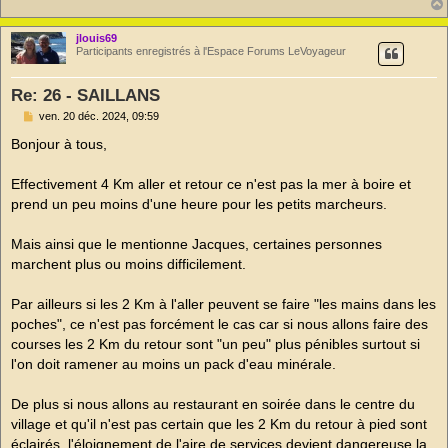
l
u
jlouis69
Participants enregistrés à l'Espace Forums LeVoyageur
Re: 26 - SAILLANS
M
ven. 20 déc. 2024, 09:59
e
s
Bonjour à tous,
s
a
g
Effectivement 4 Km aller et retour ce n'est pas la mer à boire et
e
prend un peu moins d'une heure pour les petits marcheurs.
n
o
n
Mais ainsi que le mentionne Jacques, certaines personnes
l
u
marchent plus ou moins difficilement.
Par ailleurs si les 2 Km à l'aller peuvent se faire "les mains dans les
poches", ce n'est pas forcément le cas car si nous allons faire des
courses les 2 Km du retour sont "un peu" plus pénibles surtout si
l'on doit ramener au moins un pack d'eau minérale.
De plus si nous allons au restaurant en soirée dans le centre du
village et qu'il n'est pas certain que les 2 Km du retour à pied sont
éclairés, l'éloignement de l'aire de services devient dangereuse la