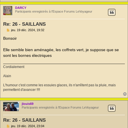
DARCY
Participants enregistrés à l'Espace Forums LeVoyageur
Re: 26 - SAILLANS
M
jeu. 19 déc. 2024, 19:32
e
s
Bonsoir
s
a
g
Elle semble bien aménagée, les coffrets vert, je suppose que se
e
sont les bornes électriques
n
o
n
Cordialement
l
u
Alain
L'humour c'est comme les essuies glaces, ils n'arrêtent pas la pluie, mais
permettent d'avancer !!!!
jlouis69
Participants enregistrés à l'Espace Forums LeVoyageur
Re: 26 - SAILLANS
M
jeu. 19 déc. 2024, 23:04