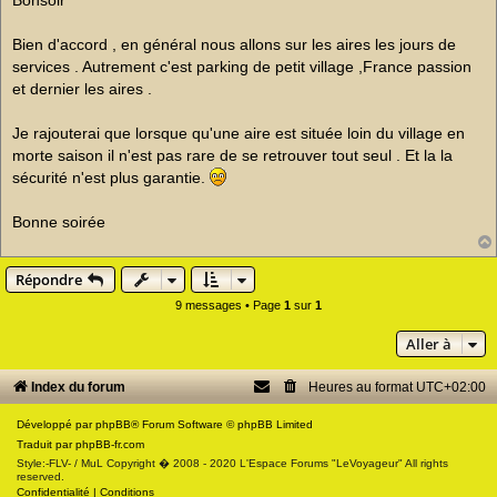
s
a
g
Bien d'accord , en général nous allons sur les aires les jours de
e
services . Autrement c'est parking de petit village ,France passion
n
o
et dernier les aires .
n
l
u
Je rajouterai que lorsque qu'une aire est située loin du village en
morte saison il n'est pas rare de se retrouver tout seul . Et la la
sécurité n'est plus garantie.
Bonne soirée
Répondre
9 messages • Page
1
sur
1
Aller à
Index du forum
Heures au format
UTC+02:00
Développé par
phpBB
® Forum Software © phpBB Limited
Traduit par
phpBB-fr.com
Style:-FLV- / MuL Copyright � 2008 - 2020 L'Espace Forums "LeVoyageur" All rights
reserved.
Confidentialité
|
Conditions