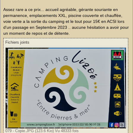
s
a
g
Assez rare a ce prix... accueil agréable, gérante souriante en
e
permanence, emplacements XXL, piscine couverte et chauffée,
n
o
voie verte a la sortie du camping et le tout pour 15€ en ACSI lors
n
d'un passage en Septembre 2023 .. aucune hésitation a avoir pour
l
u
un moment de repos et de détente.
Fichiers joints
079 - Copie.JPG (123.6 Kio) Vu 48333 fois