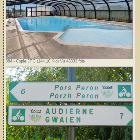
084 - Copie.JPG (144.16 Kio) Vu 48333 fois