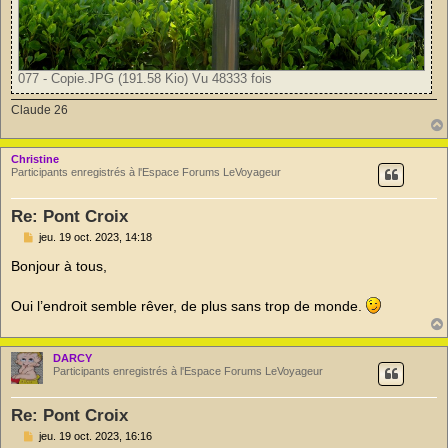
077 - Copie.JPG (191.58 Kio) Vu 48333 fois
Claude 26
Christine
Participants enregistrés à l'Espace Forums LeVoyageur
Re: Pont Croix
M
jeu. 19 oct. 2023, 14:18
e
s
Bonjour à tous,
s
a
g
Oui l’endroit semble rêver, de plus sans trop de monde.
e
n
o
n
DARCY
l
Participants enregistrés à l'Espace Forums LeVoyageur
u
Re: Pont Croix
M
jeu. 19 oct. 2023, 16:16
e