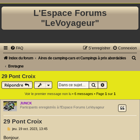
L'Espace Forums
"LeVoyageur"
FAQ
S’enregistrer
Connexion
R
Index du forum
Aires de camping-cars et Campings à prix abordables
e
Bretagne
c
29 Pont Croix
h
Rechercher
Recherche avancé
Répondre
e
Voir le premier message non lu
• 6 messages • Page
1
sur
1
r
JUNCK
c
Participants enregistrés à l'Espace Forums LeVoyageur
h
29 Pont Croix
e
M
jeu. 19 oct. 2023, 13:45
r
e
s
Bonjour.