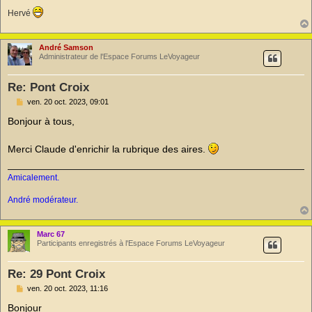
l
u
Hervé
André Samson
Administrateur de l'Espace Forums LeVoyageur
Re: Pont Croix
M
ven. 20 oct. 2023, 09:01
e
s
Bonjour à tous,
s
a
g
Merci Claude d'enrichir la rubrique des aires.
e
n
o
Amicalement.
n
l
André modérateur.
u
Marc 67
Participants enregistrés à l'Espace Forums LeVoyageur
Re: 29 Pont Croix
M
ven. 20 oct. 2023, 11:16
e
s
Bonjour