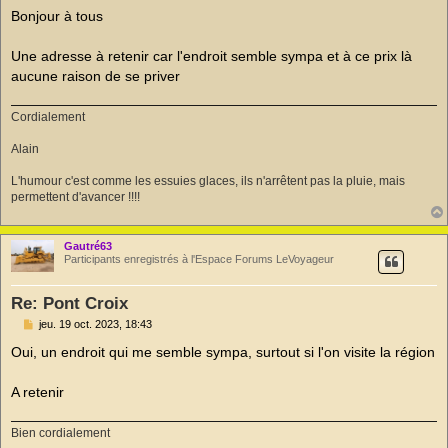
s
Bonjour à tous
s
a
g
Une adresse à retenir car l'endroit semble sympa et à ce prix là
e
aucune raison de se priver
n
o
n
Cordialement
l
u
Alain
L'humour c'est comme les essuies glaces, ils n'arrêtent pas la pluie, mais
permettent d'avancer !!!!
Gautré63
Participants enregistrés à l'Espace Forums LeVoyageur
Re: Pont Croix
M
jeu. 19 oct. 2023, 18:43
e
s
Oui, un endroit qui me semble sympa, surtout si l'on visite la région
s
a
g
A retenir
e
n
o
Bien cordialement
n