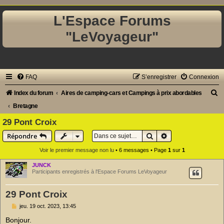
L'Espace Forums
"LeVoyageur"
FAQ
S’enregistrer
Connexion
R
Index du forum
Aires de camping-cars et Campings à prix abordables
e
Bretagne
c
29 Pont Croix
h
Rechercher
Recherche avancé
Répondre
e
Voir le premier message non lu
• 6 messages • Page
1
sur
1
r
JUNCK
c
Participants enregistrés à l'Espace Forums LeVoyageur
h
29 Pont Croix
e
M
jeu. 19 oct. 2023, 13:45
r
e
s
Bonjour.