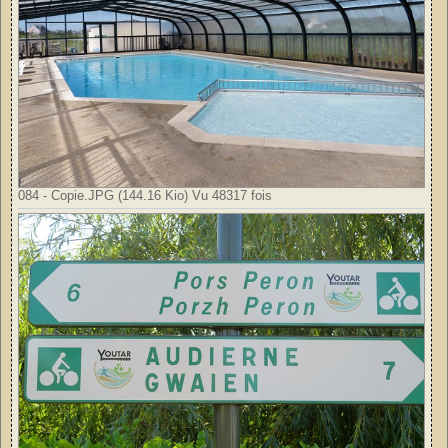
084 - Copie.JPG (144.16 Kio) Vu 48317 fois