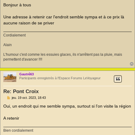
s
Bonjour à tous
s
a
g
Une adresse à retenir car l'endroit semble sympa et à ce prix là
e
aucune raison de se priver
n
o
n
Cordialement
l
u
Alain
L'humour c'est comme les essuies glaces, ils n'arrêtent pas la pluie, mais
permettent d'avancer !!!!
Gautré63
Participants enregistrés à l'Espace Forums LeVoyageur
Re: Pont Croix
M
jeu. 19 oct. 2023, 18:43
e
s
Oui, un endroit qui me semble sympa, surtout si l'on visite la région
s
a
g
A retenir
e
n
o
Bien cordialement
n