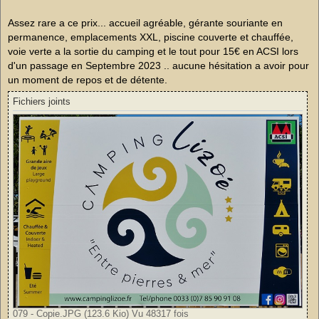
s
a
g
Assez rare a ce prix... accueil agréable, gérante souriante en
e
permanence, emplacements XXL, piscine couverte et chauffée,
n
o
voie verte a la sortie du camping et le tout pour 15€ en ACSI lors
n
d'un passage en Septembre 2023 .. aucune hésitation a avoir pour
l
u
un moment de repos et de détente.
Fichiers joints
079 - Copie.JPG (123.6 Kio) Vu 48317 fois