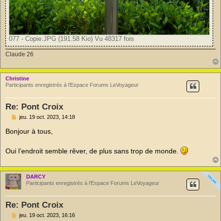
077 - Copie.JPG (191.58 Kio) Vu 48317 fois
Claude 26
Christine
Participants enregistrés à l'Espace Forums LeVoyageur
Re: Pont Croix
M
jeu. 19 oct. 2023, 14:18
e
s
Bonjour à tous,
s
a
g
Oui l’endroit semble rêver, de plus sans trop de monde.
e
n
o
n
DARCY
l
Participants enregistrés à l'Espace Forums LeVoyageur
u
Re: Pont Croix
M
jeu. 19 oct. 2023, 16:16
e