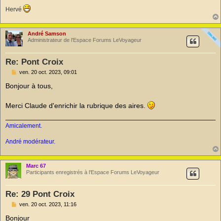
l
u
Hervé
André Samson
Administrateur de l'Espace Forums LeVoyageur
Re: Pont Croix
M
ven. 20 oct. 2023, 09:01
e
s
Bonjour à tous,
s
a
g
Merci Claude d'enrichir la rubrique des aires.
e
n
o
Amicalement.
n
l
André modérateur.
u
Marc 67
Participants enregistrés à l'Espace Forums LeVoyageur
Re: 29 Pont Croix
M
ven. 20 oct. 2023, 11:16
e
s
Bonjour