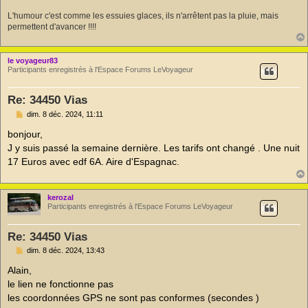
L'humour c'est comme les essuies glaces, ils n'arrêtent pas la pluie, mais
permettent d'avancer !!!!
le voyageur83
Participants enregistrés à l'Espace Forums LeVoyageur
Re: 34450 Vias
M
dim. 8 déc. 2024, 11:11
e
s
bonjour,
s
J y suis passé la semaine dernière. Les tarifs ont changé . Une nuit
a
g
17 Euros avec edf 6A. Aire d'Espagnac.
e
n
o
n
kerozal
l
Participants enregistrés à l'Espace Forums LeVoyageur
u
Re: 34450 Vias
M
dim. 8 déc. 2024, 13:43
e
s
Alain,
s
le lien ne fonctionne pas
a
g
les coordonnées GPS ne sont pas conformes (secondes )
e