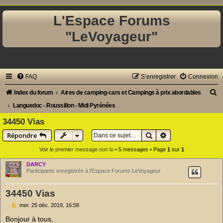
L'Espace Forums
"LeVoyageur"
FAQ
S’enregistrer
Connexion
R
Index du forum
Aires de camping-cars et Campings à prix abordables
e
Languedoc - Roussillon - Midi Pyrénées
c
34450 Vias
h
Rechercher
Recherche avancé
Répondre
e
Voir le premier message non lu
• 5 messages • Page
1
sur
1
r
DARCY
c
Participants enregistrés à l'Espace Forums LeVoyageur
h
34450 Vias
e
M
mer. 25 déc. 2019, 16:58
r
e
s
Bonjour à tous,