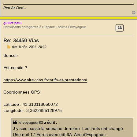
n
o
Pen Ar Bed ..
.
n
l
u
guillet paul
Participants enregistrés à l'Espace Forums LeVoyageur
Re: 34450 Vias
M
dim. 8 déc. 2024, 20:12
e
s
Bonsoir
s
a
g
Est-ce site ?
e
n
o
https://www.aire-vias.fr/tarifs-et-prestations/
n
l
u
Coordonnées GPS
Latitude : 43,310118050072
Longitude : 3,3622885128975
le voyageur83
a écrit :
↑
J y suis passé la semaine dernière. Les tarifs ont changé .
Une nuit 17 Euros avec edf 6A. Aire d'Espagnac.