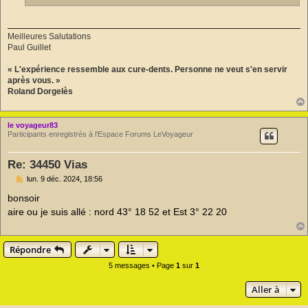
Meilleures Salutations
Paul Guillet
« L'expérience ressemble aux cure-dents. Personne ne veut s'en servir
après vous. »
Roland Dorgelès
le voyageur83
Participants enregistrés à l'Espace Forums LeVoyageur
Re: 34450 Vias
M
lun. 9 déc. 2024, 18:56
e
s
bonsoir
s
aire ou je suis allé : nord 43° 18 52 et Est 3° 22 20
a
g
e
n
Répondre
o
n
5 messages • Page
1
sur
1
l
u
Aller à