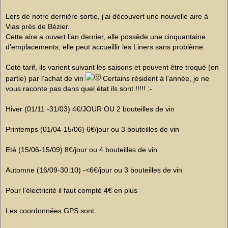
s
a
g
Lors de notre dernière sortie, j'ai découvert une nouvelle aire à
e
Vias près de Bézier.
n
o
Cette aire a ouvert l’an dernier, elle possède une cinquantaine
n
d’emplacements, elle peut accueillir les Liners sans problème.
l
u
Coté tarif, ils varient suivant les saisons et peuvent être troqué (en
partie) par l’achat de vin
Certains résident à l’année, je ne
vous raconte pas dans quel état ils sont !!!!! :-
Hiver (01/11 -31/03) 4€/JOUR OU 2 bouteilles de vin
Printemps (01/04-15/06) 6€/jour ou 3 bouteilles de vin
Eté (15/06-15/09) 8€/jour ou 4 bouteilles de vin
Automne (16/09-30:10) -<6€/jour ou 3 bouteilles de vin
Pour l’électricité il faut compté 4€ en plus
Les coordonnées GPS sont: