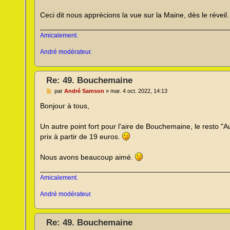
o
n
Ceci dit nous apprécions la vue sur la Maine, dès le réveil.
l
u
Amicalement.
André modérateur.
Re: 49. Bouchemaine
M
par
André Samson
»
mar. 4 oct. 2022, 14:13
e
s
Bonjour à tous,
s
a
g
Un autre point fort pour l'aire de Bouchemaine, le resto "
e
prix à partir de 19 euros.
n
o
n
Nous avons beaucoup aimé.
l
u
Amicalement.
André modérateur.
Re: 49. Bouchemaine