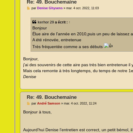
Re: 49. Bouchemaine
M
par
Denise Ghysens
»
mar. 4 oct. 2022, 11:03
e
s
s
kerhor 29
a écrit :
↑
a
g
Bonjour
e
Élue aire de l'année en 2010,puis un peu de laissez a
n
o
A été rénovée, entretenue
n
l
Très fréquentée comme a ses débuts
u
Bonjour,
j'ai des souvenirs de cette aire pas très bien entretenue il
Mais cela remonte à très longtemps, du temps de notre 1
Denise
Re: 49. Bouchemaine
M
par
André Samson
»
mar. 4 oct. 2022, 11:24
e
s
Bonjour à tous,
s
a
g
e
Aujourd’hui Denise l’entretien est correct, un petit bémol, 
n