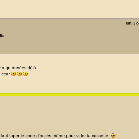
lun. 3 o
llé
 y a qq années déjà
e ccar
il faut taper le code d’accès même pour vider la cassette.