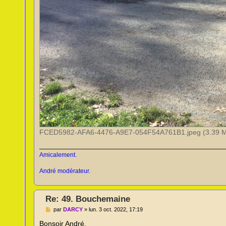
FCED5982-AFA6-4476-A9E7-054F54A761B1.jpeg (3.39 Mi
Amicalement.
André modérateur.
Re: 49. Bouchemaine
M
par
DARCY
»
lun. 3 oct. 2022, 17:19
e
s
Bonsoir André,