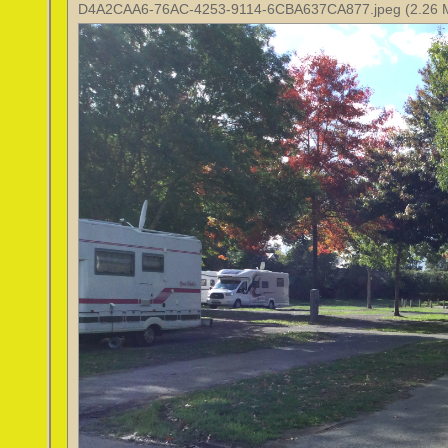
D4A2CAA6-76AC-4253-9114-6CBA637CA877.jpeg (2.26 Mi