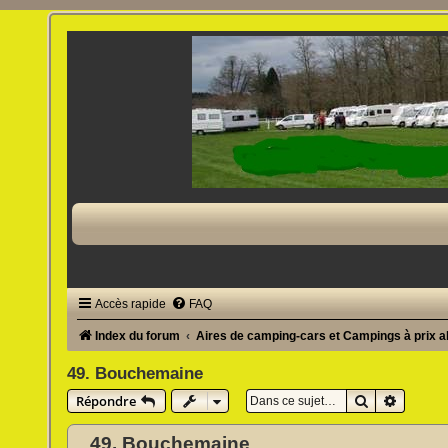
Accès rapide
FAQ
Index du forum
Aires de camping-cars et Campings à prix 
49. Bouchemaine
Rechercher
Recherc
Répondre
49. Bouchemaine