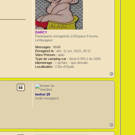
DARCY
Participants enregistrés à l'Espace Forums
LeVoyageur
Messages :
9145
Enregistré le :
dim. 11 oct. 2015, 20:17
Votre Prénom :
alain
Type de camping-car :
Serie 8 SPLJ de 2009
kilometrage :
+ qu'hier, - que demain
Localisation :
Côte d'Opale
H
a
u
t
kerhor 29
Invité enregistré
H
a
u