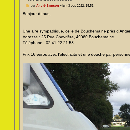
M
par
André Samson
»
lun. 3 oct. 2022, 15:51
e
s
Bonjour à tous,
s
a
g
e
Une aire sympathique, celle de Bouchemaine près d’Anger
n
o
Adresse : 25 Rue Chevrière, 49080 Bouchemaine
n
Téléphone : 02 41 22 21 53
l
u
Prix 16 euros avec l’électricité et une douche par personn