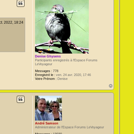
t
ct. 2022, 18:24
Denise Ghysens
Participants enregistrés à l'Espace Forums
LeVoyageur
Messages :
778
Enregistré le :
ven. 24 avr. 2020, 17:46
Votre Prénom :
Denise
H
a
u
t
André Samson
Administrateur de l'Espace Forums LeVoyageur