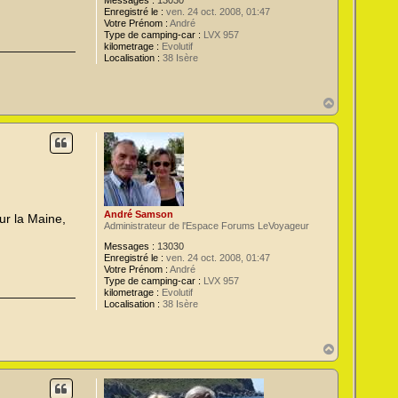
Messages :
13030
Enregistré le :
ven. 24 oct. 2008, 01:47
Votre Prénom :
André
Type de camping-car :
LVX 957
kilometrage :
Evolutif
Localisation :
38 Isère
H
a
u
t
André Samson
ur la Maine,
Administrateur de l'Espace Forums LeVoyageur
Messages :
13030
Enregistré le :
ven. 24 oct. 2008, 01:47
Votre Prénom :
André
Type de camping-car :
LVX 957
kilometrage :
Evolutif
Localisation :
38 Isère
H
a
u
t