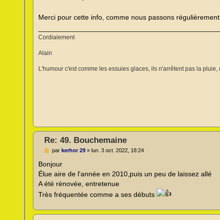
s
a
g
Merci pour cette info, comme nous passons régulièrement 
e
n
o
Cordialement
n
l
Alain
u
L'humour c'est comme les essuies glaces, ils n'arrêtent pas la pluie, 
Re: 49. Bouchemaine
M
par
kerhor 29
»
lun. 3 oct. 2022, 18:24
e
s
Bonjour
s
Élue aire de l'année en 2010,puis un peu de laissez allé
a
g
A été rénovée, entretenue
e
Très fréquentée comme a ses débuts
n
o
n
l
u