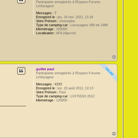
Participants enregistrés à l'Espace Forums
LeVoyageur
Messages :
7
Enregistré le :
jeu. 24 nov. 2022, 13:18
Votre Prénom :
christophe
Type de camping-car :
Levoyageur 490 de 1988
kilometrage :
150000
Localisation :
AFA (Ajaccio)
H
a
u
guillet paul
t
Participants enregistrés à l'Espace Forums
LeVoyageur
Messages :
4333
Enregistré le :
lun. 20 août 2012, 10:13
Votre Prénom :
Paul
Type de camping-car :
LVX755SX 2012
kilometrage :
120000
H
a