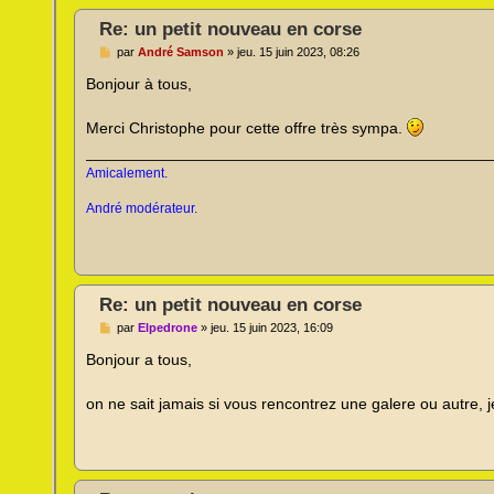
Re: un petit nouveau en corse
M
par
André Samson
»
jeu. 15 juin 2023, 08:26
e
s
Bonjour à tous,
s
a
g
Merci Christophe pour cette offre très sympa.
e
n
o
Amicalement.
n
l
André modérateur.
u
Re: un petit nouveau en corse
M
par
Elpedrone
»
jeu. 15 juin 2023, 16:09
e
s
Bonjour a tous,
s
a
g
on ne sait jamais si vous rencontrez une galere ou autre, je
e
n
o
n
l
u