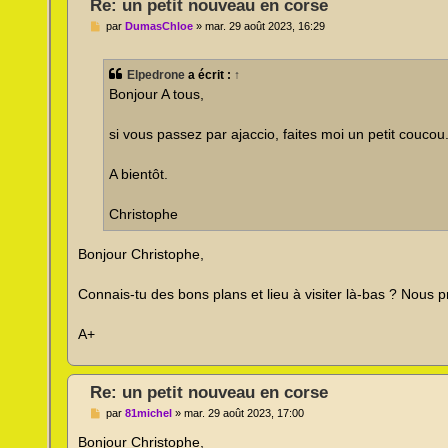
Re: un petit nouveau en corse
M
par
DumasChloe
»
mar. 29 août 2023, 16:29
e
s
s
Elpedrone
a écrit :
↑
a
g
Bonjour A tous,
e
n
o
si vous passez par ajaccio, faites moi un petit coucou.
n
l
u
A bientôt.
Christophe
Bonjour Christophe,
Connais-tu des bons plans et lieu à visiter là-bas ? Nous
A+
Re: un petit nouveau en corse
M
par
81michel
»
mar. 29 août 2023, 17:00
e
s
Bonjour Christophe,