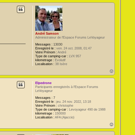
u
t
André Samson
Administrateur de l'Espace Forums LeVoyageur
Messages :
13030
Enregistré le :
ven. 24 oct. 2008, 01:47
Votre Prénom :
André
Type de camping-car :
LVX 957
kilometrage :
Evolutif
Localisation :
38 Isère
H
a
u
Elpedrone
t
Participants enregistrés à l'Espace Forums
LeVoyageur
Messages :
7
Enregistré le :
jeu. 24 nov. 2022, 13:18
Votre Prénom :
christophe
Type de camping-car :
Levoyageur 490 de 1988
kilometrage :
150000
Localisation :
AFA (Ajaccio)
H
a
u