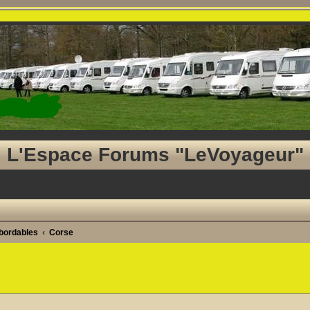
L'Espace Forums "LeVoyageur"
abordables
Corse
he avancée