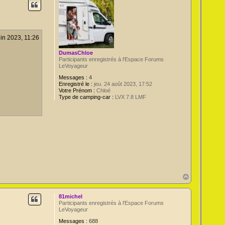
t
uin 2023, 11:26
DumasChloe
Participants enregistrés à l'Espace Forums
LeVoyageur
Messages :
4
Enregistré le :
jeu. 24 août 2023, 17:52
Votre Prénom :
Chloé
Type de camping-car :
LVX 7.8 LMF
H
a
u
81michel
t
Participants enregistrés à l'Espace Forums
LeVoyageur
Messages :
688