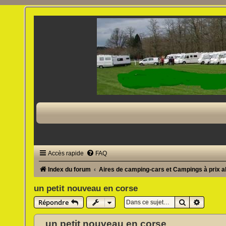
Accès rapide
FAQ
Index du forum
Aires de camping-cars et Campings à prix 
un petit nouveau en corse
Rechercher
Recherc
Répondre
un petit nouveau en corse