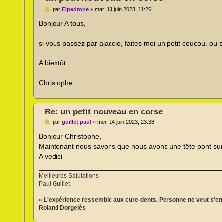
M
par
Elpedrone
»
mar. 13 juin 2023, 11:26
e
s
Bonjour A tous,
s
a
g
si vous passez par ajaccio, faites moi un petit coucou. ou s
e
n
o
A bientôt.
n
l
u
Christophe
Re: un petit nouveau en corse
M
par
guillet paul
»
mer. 14 juin 2023, 23:38
e
s
Bonjour Christophe,
s
Maintenant nous savons que nous avons une tête pont sur l
a
g
A vedici
e
n
o
Meilleures Salutations
n
Paul Guillet
l
u
« L'expérience ressemble aux cure-dents. Personne ne veut s'en 
Roland Dorgelès