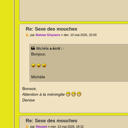
Re: Sexe des mouches
M
par
Denise Ghysens
»
dim. 10 mai 2026, 20:00
e
s
s
Michèle
a écrit :
↑
a
g
Bonjour,
e
n
o
n
l
u
Michèle
Bonsoir,
Attention à la méningite
Denise
Re: Sexe des mouches
M
par
Vincent
»
mer. 13 mai 2026, 18:32