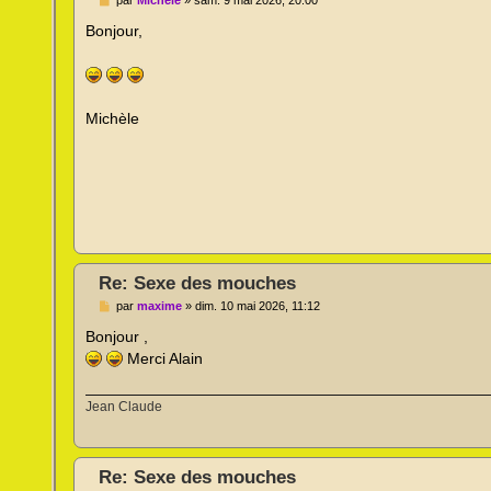
e
s
Bonjour,
s
a
g
e
n
o
Michèle
n
l
u
Re: Sexe des mouches
M
par
maxime
»
dim. 10 mai 2026, 11:12
e
s
Bonjour ,
s
Merci Alain
a
g
e
n
Jean Claude
o
n
l
u
Re: Sexe des mouches