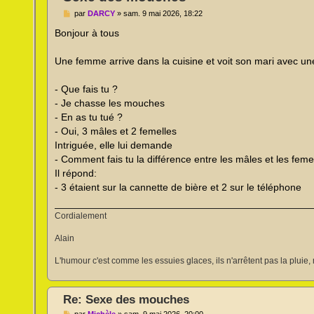
M
par
DARCY
»
sam. 9 mai 2026, 18:22
e
s
Bonjour à tous
s
a
g
Une femme arrive dans la cuisine et voit son mari avec u
e
n
o
- Que fais tu ?
n
- Je chasse les mouches
l
u
- En as tu tué ?
- Oui, 3 mâles et 2 femelles
Intriguée, elle lui demande
- Comment fais tu la différence entre les mâles et les feme
Il répond:
- 3 étaient sur la cannette de bière et 2 sur le téléphone
Cordialement
Alain
L'humour c'est comme les essuies glaces, ils n'arrêtent pas la pluie, 
Re: Sexe des mouches
M
par
Michèle
»
sam. 9 mai 2026, 20:00