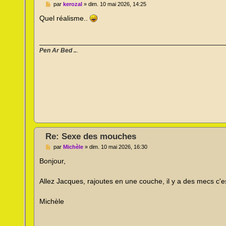
M
par
kerozal
»
dim. 10 mai 2026, 14:25
e
s
Quel réalisme..
s
a
g
e
n
Pen Ar Bed ..
.
o
n
l
u
Re: Sexe des mouches
M
par
Michèle
»
dim. 10 mai 2026, 16:30
e
s
Bonjour,
s
a
g
Allez Jacques, rajoutes en une couche, il y a des mecs c'es
e
n
o
Michèle
n
l
u