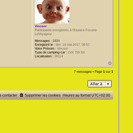
Vincent
Participants enregistrés à l'Espace Forums
LeVoyageur
Messages :
1834
Enregistré le :
dim. 14 mai 2017, 09:57
Votre Prénom :
Vincent
Type de camping-car :
LVX 755 SX
Localisation :
38114
H
a
u
7 messages • Page
1
sur
1
t
Aller à
 contacter
Supprimer les cookies
Heures au format
UTC+02:00