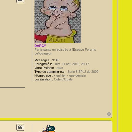
DARCY
Participants enregistrés à l'Espace Forums
LeVoyageur
Messages :
9145
Enregistré le :
dim. 11 oct. 2015, 20:17
Votre Prénom :
alain
Type de camping-car :
Serie 8 SPLJ de 2009
kilometrage :
+ qu'hier, - que demain
Localisation :
Côte d'Opale
H
a
u
t