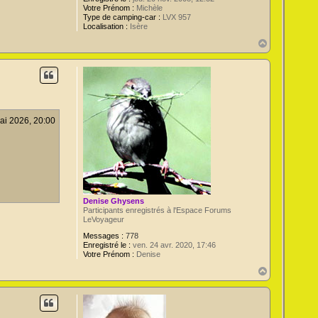
Votre Prénom :
Michèle
Type de camping-car :
LVX 957
Localisation :
Isère
H
a
u
t
ai 2026, 20:00
Denise Ghysens
Participants enregistrés à l'Espace Forums
LeVoyageur
Messages :
778
Enregistré le :
ven. 24 avr. 2020, 17:46
Votre Prénom :
Denise
H
a
u
t