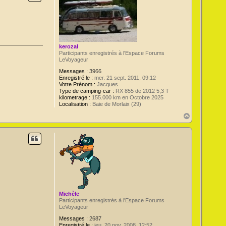
kerozal
Participants enregistrés à l'Espace Forums
LeVoyageur
Messages :
3966
Enregistré le :
mer. 21 sept. 2011, 09:12
Votre Prénom :
Jacques
Type de camping-car :
RX 855 de 2012 5,3 T
kilometrage :
155.000 km en Octobre 2025
Localisation :
Baie de Morlaix (29)
H
a
u
t
Michèle
Participants enregistrés à l'Espace Forums
LeVoyageur
Messages :
2687
Enregistré le :
jeu. 20 nov. 2008, 12:52