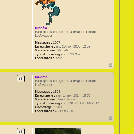
Michèle
Participants enregistrés à l'Espace Forums
LeVoyageur
Messages :
2687
Enregistré le :
jeu. 20 nov. 2008, 12:52
Votre Prénom :
Michèle
Type de camping-car :
LVX 957
Localisation :
Isère
H
a
u
maxime
t
Participants enregistrés à l'Espace Forums
LeVoyageur
Messages :
1598
Enregistré le :
mer. 1 janv. 2014, 15:56
Votre Prénom :
Jean claude
Type de camping-car :
RX 96LJ de 10/ 2012
kilometrage :
55000
Localisation :
AGAY 83530
H
a
u
t