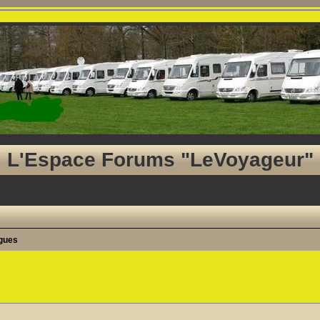
L'Espace Forums "LeVoyageur"
agues
he avancée