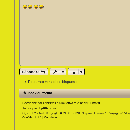
e
s
s
a
g
e
n
o
n
l
u
Répondre
Retourner vers « Les blagues »
Index du forum
Développé par
phpBB
® Forum Software © phpBB Limited
Traduit par
phpBB-fr.com
Style:-FLV- / MuL Copyright � 2008 - 2020 L'Espace Forums "LeVoyageur" All ri
Confidentialité
|
Conditions