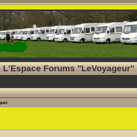
L'Espace Forums "LeVoyageur"
agues
he avancée