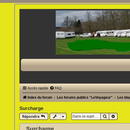
Accès rapide
FAQ
Index du forum
Les forums publics "LeVoyageur"
Les bl
Surcharge
Rechercher
Recherc
Répondre
Surcharge