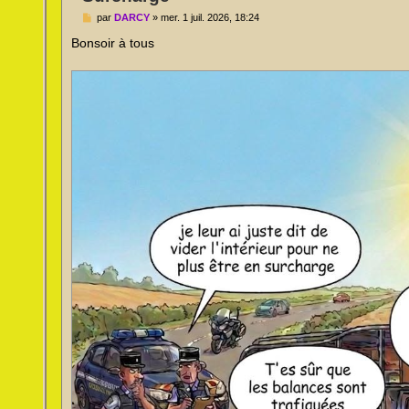
M
par
DARCY
»
mer. 1 juil. 2026, 18:24
e
s
Bonsoir à tous
s
a
g
e
n
o
n
l
u