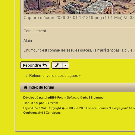
Capture d'écran 2026-07-01 181319.png (1.01 Mio) Vu 331
Cordialement
Alain
L'humour c'est comme les essuies glaces, ils n'arrêtent pas la pluie, 
Répondre
Retourner vers « Les blagues »
Index du forum
Développé par
phpBB
® Forum Software © phpBB Limited
Traduit par
phpBB-fr.com
Style:-FLV- / MuL Copyright � 2008 - 2020 L'Espace Forums "LeVoyageur" All ri
Confidentialité
|
Conditions