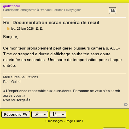
guillet paul
Participants enregistrés à l'Espace Forums LeVoyageur
Re: Documentation ecran caméra de recul
M
jeu. 25 juin 2026, 11:11
e
s
Bonjour,
s
a
g
Ce moniteur probablement peut gérer plusieurs caméra s, ACC-
e
Time correspond à durée d'affichage souhaitée sans doute
n
o
exprimée en secondes . Une sorte de temporisation pour chaque
n
entrée.
l
u
Meilleures Salutations
Paul Guillet
« L'expérience ressemble aux cure-dents. Personne ne veut s'en servir
après vous. »
Roland Dorgelès
Répondre
6 messages • Page
1
sur
1