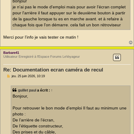
bonjour
e
je n'ai pas le mode d'emploi mais pour avoir l'écran complet
n
o
pour l'arrière il faut appuyer sur le deuxième bouton à partir
n
de la gauche lorsque tu es en marche avant. et à refaire à
l
u
chaque fois que l'on démarre. cela fait un bon rétroviseur
Merci pour l’info je vais tester ce matin !
Barbare41
Utilisateur Enregistré à l'Espace Forums LeVoyageur
Re: Documentation ecran caméra de recul
M
jeu. 25 juin 2026, 10:19
e
s
s
guillet paul
a écrit :
↑
a
g
Bonjour,
e
n
o
Pour retrouver le bon mode d’emploi Il faut au minimum une
n
photo :
l
u
De l’arrière de l’écran,
De l’étiquette constructeur,
Des prises et du câble,