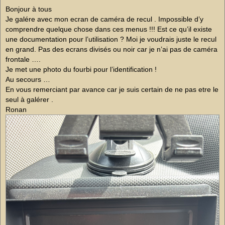
e
s
Bonjour à tous
s
Je galére avec mon ecran de caméra de recul . Impossible d’y
a
g
comprendre quelque chose dans ces menus !!! Est ce qu’il existe
e
une documentation pour l’utilisation ? Moi je voudrais juste le recul
n
o
en grand. Pas des ecrans divisés ou noir car je n’ai pas de caméra
n
frontale ….
l
u
Je met une photo du fourbi pour l’identification !
Au secours …
En vous remerciant par avance car je suis certain de ne pas etre le
seul à galérer .
Ronan