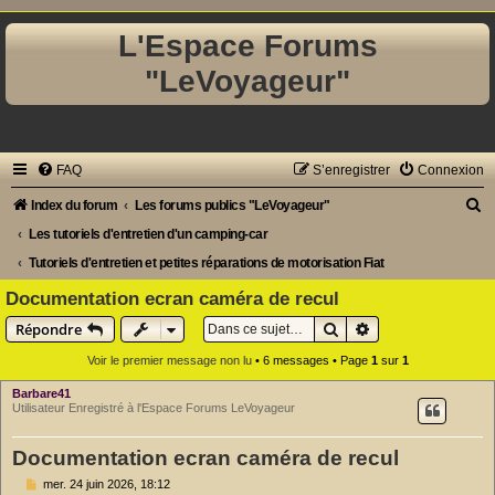
L'Espace Forums
"LeVoyageur"
FAQ
S’enregistrer
Connexion
R
Index du forum
Les forums publics "LeVoyageur"
e
Les tutoriels d'entretien d'un camping-car
c
Tutoriels d'entretien et petites réparations de motorisation Fiat
h
Documentation ecran caméra de recul
e
Rechercher
Recherche avancé
Répondre
r
Voir le premier message non lu
• 6 messages • Page
1
sur
1
c
Barbare41
h
Utilisateur Enregistré à l'Espace Forums LeVoyageur
e
Documentation ecran caméra de recul
r
M
mer. 24 juin 2026, 18:12