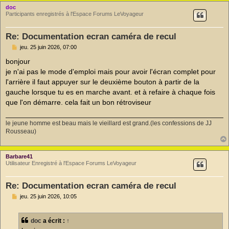
doc
Participants enregistrés à l'Espace Forums LeVoyageur
Re: Documentation ecran caméra de recul
M
jeu. 25 juin 2026, 07:00
e
s
bonjour
s
je n'ai pas le mode d'emploi mais pour avoir l'écran complet pour
a
g
l'arrière il faut appuyer sur le deuxième bouton à partir de la
e
gauche lorsque tu es en marche avant. et à refaire à chaque fois
n
o
que l'on démarre. cela fait un bon rétroviseur
n
l
u
le jeune homme est beau mais le vieillard est grand.(les confessions de JJ
Rousseau)
Barbare41
Utilisateur Enregistré à l'Espace Forums LeVoyageur
Re: Documentation ecran caméra de recul
M
jeu. 25 juin 2026, 10:05
e
s
s
doc
a écrit :
↑
a
g