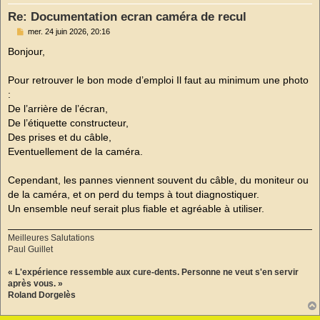
Re: Documentation ecran caméra de recul
M
mer. 24 juin 2026, 20:16
e
s
Bonjour,
s
a
g
Pour retrouver le bon mode d’emploi Il faut au minimum une photo
e
:
n
o
De l’arrière de l’écran,
n
De l’étiquette constructeur,
l
u
Des prises et du câble,
Eventuellement de la caméra.
Cependant, les pannes viennent souvent du câble, du moniteur ou
de la caméra, et on perd du temps à tout diagnostiquer.
Un ensemble neuf serait plus fiable et agréable à utiliser.
Meilleures Salutations
Paul Guillet
« L'expérience ressemble aux cure-dents. Personne ne veut s'en servir
après vous. »
Roland Dorgelès